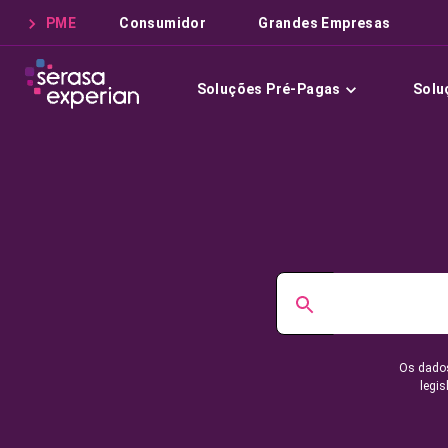
PME
Consumidor
Grandes Empresas
Soluções Pré-Pagas
Solu
Os dados
legis