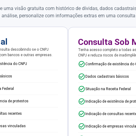
e uma visão gratuita com histórico de dívidas, dados cadastrai
 análise, personalize com informações extras em uma consulta
ial
Consulta Sob 
sulta descobrindo se o CNPJ
Tenha acesso completo a todas a
 com bancos e outras empresas.
CNPJ e reduza riscos de inadimplê
istência do CNPJ
Confirmação de existência do
básicos
Dados cadastrais básicos
a Federal
Situação na Receita Federal
ência de protestos
Indicação de existência de pro
ltas recentes
Indicação de consultas recent
esas vinculadas
Indicação de empresas vincul