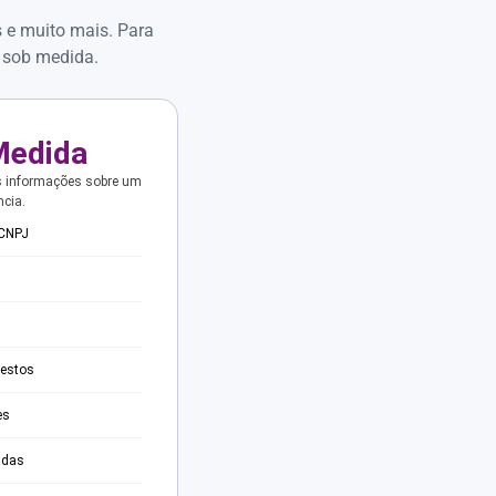
s e muito mais. Para
 sob medida.
Medida
s informações sobre um
ncia.
 CNPJ
testos
es
adas