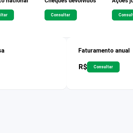
to nacional
Cheques devolvidos
Ações ju
ltar
Consultar
Consul
sa
Faturamento anual
R$
Consultar