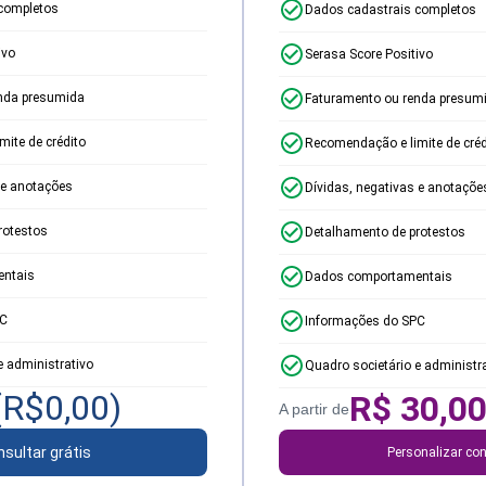
completos
Dados cadastrais completos
ivo
Serasa Score Positivo
nda presumida
Faturamento ou renda presum
ite de crédito
Recomendação e limite de créd
 e anotações
Dívidas, negativas e anotaçõe
rotestos
Detalhamento de protestos
ntais
Dados comportamentais
PC
Informações do SPC
e administrativo
Quadro societário e administr
(R$
0,00
)
R$
30,0
A partir de
sultar grátis
Personalizar con