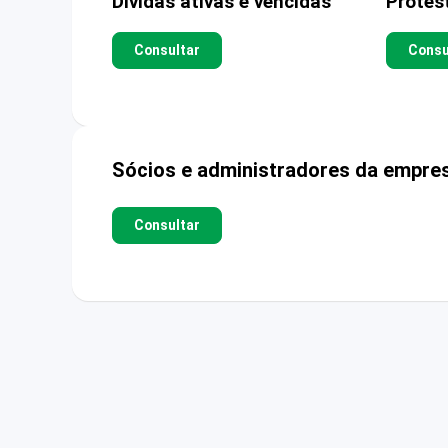
Dívidas ativas e vencidas
Protes
Consultar
Consu
Sócios e administradores da empre
Consultar