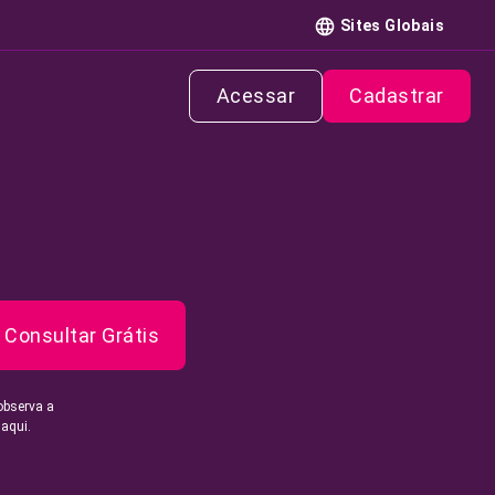
Sites Globais
Acessar
Cadastrar
Consultar Grátis
observa a
 aqui.