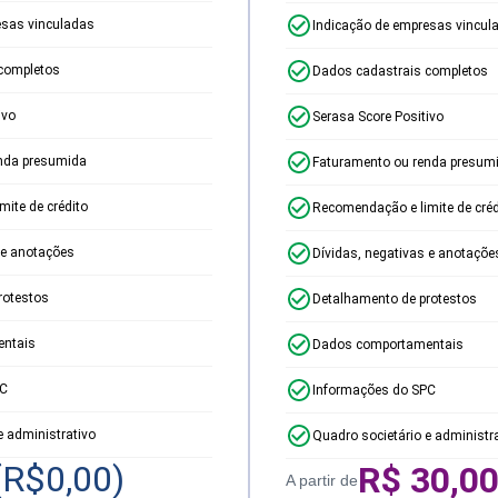
esas vinculadas
Indicação de empresas vincul
completos
Dados cadastrais completos
ivo
Serasa Score Positivo
nda presumida
Faturamento ou renda presum
ite de crédito
Recomendação e limite de créd
 e anotações
Dívidas, negativas e anotaçõe
rotestos
Detalhamento de protestos
ntais
Dados comportamentais
PC
Informações do SPC
e administrativo
Quadro societário e administr
(R$
0,00
)
R$
30,0
A partir de