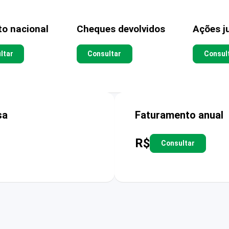
to nacional
Cheques devolvidos
Ações ju
ltar
Consultar
Consul
sa
Faturamento anual
R$
Consultar