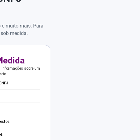
s e muito mais. Para
 sob medida.
Medida
s informações sobre um
ncia.
 CNPJ
testos
es