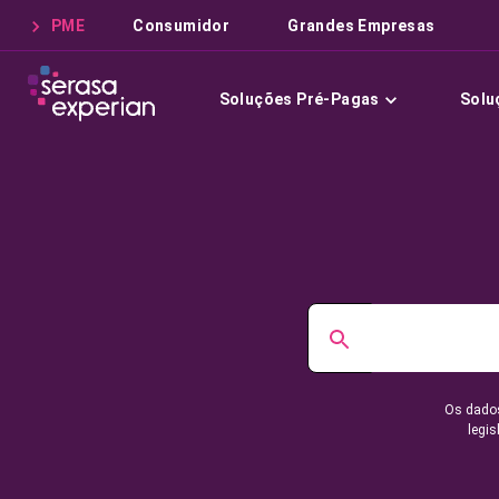
PME
Consumidor
Grandes Empresas
Soluções Pré-Pagas
Solu
Os dados
legis