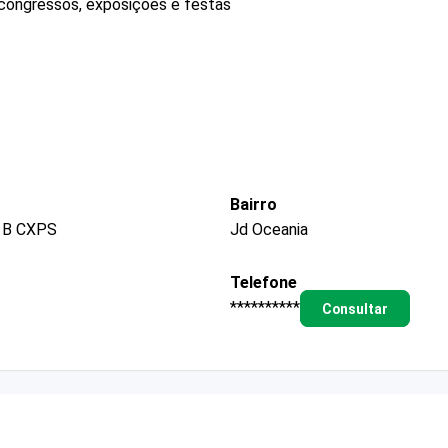
 congressos, exposições e festas
Bairro
 B CXPS
Jd Oceania
Telefone
**********
Consultar