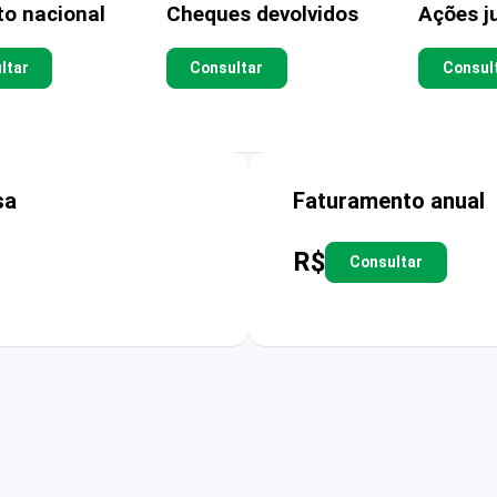
to nacional
Cheques devolvidos
Ações ju
ltar
Consultar
Consul
sa
Faturamento anual
R$
Consultar