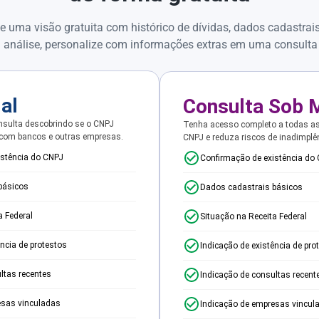
e uma visão gratuita com histórico de dívidas, dados cadastrai
 análise, personalize com informações extras em uma consulta
ial
Consulta Sob 
sulta descobrindo se o CNPJ
Tenha acesso completo a todas a
 com bancos e outras empresas.
CNPJ e reduza riscos de inadimplê
istência do CNPJ
Confirmação de existência do
básicos
Dados cadastrais básicos
a Federal
Situação na Receita Federal
ência de protestos
Indicação de existência de pro
ltas recentes
Indicação de consultas recent
esas vinculadas
Indicação de empresas vincul