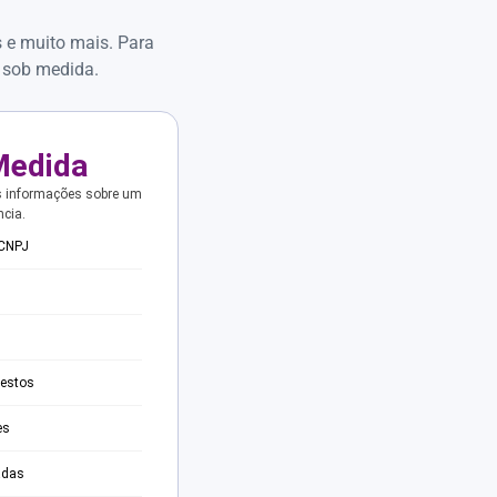
s e muito mais. Para
 sob medida.
Medida
s informações sobre um
ncia.
 CNPJ
testos
es
adas