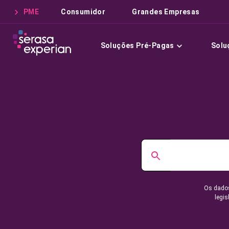
PME
Consumidor
Grandes Empresas
Soluções Pré-Pagas
Solu
Os dados
legis