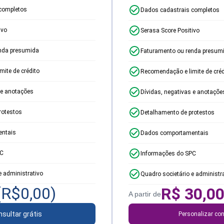
completos
Dados cadastrais completos
ivo
Serasa Score Positivo
nda presumida
Faturamento ou renda presum
ite de crédito
Recomendação e limite de créd
 e anotações
Dívidas, negativas e anotaçõe
rotestos
Detalhamento de protestos
ntais
Dados comportamentais
PC
Informações do SPC
e administrativo
Quadro societário e administr
(R$
0,00
)
R$
30,0
A partir de
sultar grátis
Personalizar con