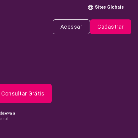
Sites Globais
Acessar
Cadastrar
Consultar Grátis
observa a
 aqui.