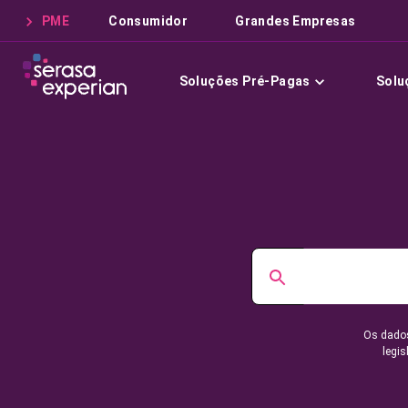
PME
Consumidor
Grandes Empresas
Soluções Pré-Pagas
Solu
Os dados
legis