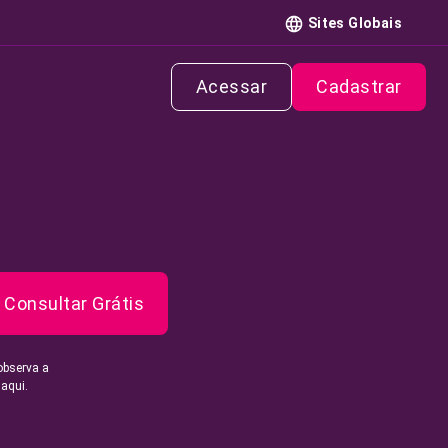
Sites Globais
Acessar
Cadastrar
Consultar Grátis
observa a
 aqui.