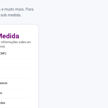
s e muito mais. Para
 sob medida.
Medida
s informações sobre um
ncia.
 CNPJ
testos
es
adas