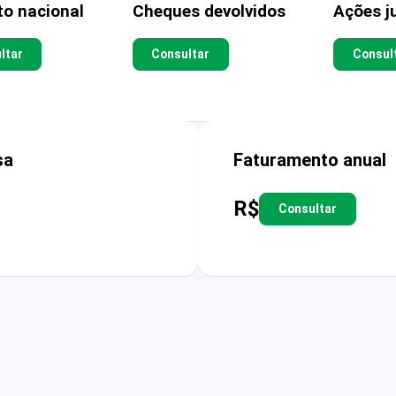
to nacional
Cheques devolvidos
Ações ju
ltar
Consultar
Consul
sa
Faturamento anual
R$
Consultar