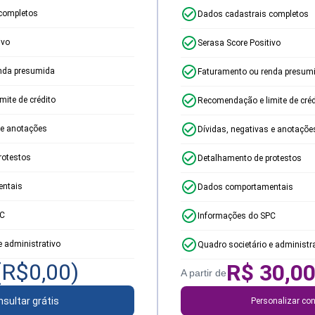
completos
Dados cadastrais completos
ivo
Serasa Score Positivo
nda presumida
Faturamento ou renda presum
ite de crédito
Recomendação e limite de créd
 e anotações
Dívidas, negativas e anotaçõe
rotestos
Detalhamento de protestos
ntais
Dados comportamentais
PC
Informações do SPC
e administrativo
Quadro societário e administr
(R$
0,00
)
R$
30,0
A partir de
sultar grátis
Personalizar con