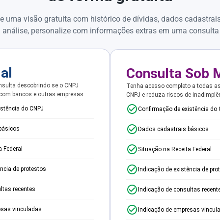
e uma visão gratuita com histórico de dívidas, dados cadastrai
 análise, personalize com informações extras em uma consulta
ial
Consulta Sob 
sulta descobrindo se o CNPJ
Tenha acesso completo a todas a
 com bancos e outras empresas.
CNPJ e reduza riscos de inadimplê
istência do CNPJ
Confirmação de existência do
básicos
Dados cadastrais básicos
a Federal
Situação na Receita Federal
ência de protestos
Indicação de existência de pro
ltas recentes
Indicação de consultas recent
esas vinculadas
Indicação de empresas vincul