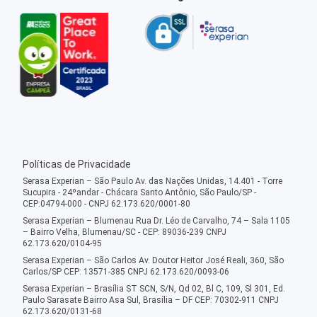
Políticas de Privacidade
Serasa Experian – São Paulo Av. das Nações Unidas, 14.401 - Torre
Sucupira - 24ºandar - Chácara Santo Antônio, São Paulo/SP -
CEP:04794-000 - CNPJ 62.173.620/0001-80
Serasa Experian – Blumenau Rua Dr. Léo de Carvalho, 74 – Sala 1105
– Bairro Velha, Blumenau/SC - CEP: 89036-239 CNPJ
62.173.620/0104-95
Serasa Experian – São Carlos Av. Doutor Heitor José Reali, 360, São
Carlos/SP CEP: 13571-385 CNPJ 62.173.620/0093-06
Serasa Experian – Brasília ST SCN, S/N, Qd 02, Bl C, 109, Sl 301, Ed.
Paulo Sarasate Bairro Asa Sul, Brasília – DF CEP: 70302-911 CNPJ
62.173.620/0131-68