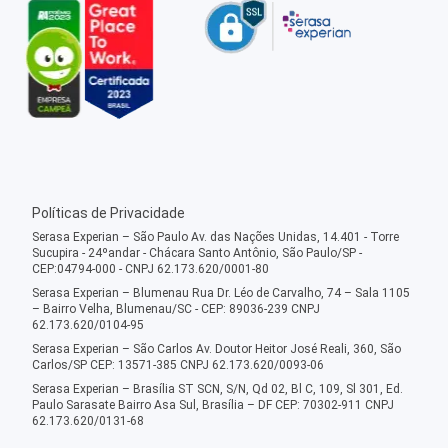
Políticas de Privacidade
Serasa Experian – São Paulo Av. das Nações Unidas, 14.401 - Torre
Sucupira - 24ºandar - Chácara Santo Antônio, São Paulo/SP -
CEP:04794-000 - CNPJ 62.173.620/0001-80
Serasa Experian – Blumenau Rua Dr. Léo de Carvalho, 74 – Sala 1105
– Bairro Velha, Blumenau/SC - CEP: 89036-239 CNPJ
62.173.620/0104-95
Serasa Experian – São Carlos Av. Doutor Heitor José Reali, 360, São
Carlos/SP CEP: 13571-385 CNPJ 62.173.620/0093-06
Serasa Experian – Brasília ST SCN, S/N, Qd 02, Bl C, 109, Sl 301, Ed.
Paulo Sarasate Bairro Asa Sul, Brasília – DF CEP: 70302-911 CNPJ
62.173.620/0131-68