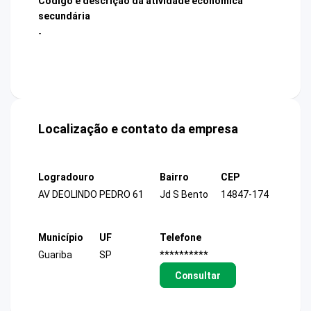
Código e descrição da atividade econômica
secundária
-
Localização e contato da empresa
Logradouro
Bairro
CEP
AV DEOLINDO PEDRO 61
Jd S Bento
14847-174
Município
UF
Telefone
Guariba
SP
**********
Consultar