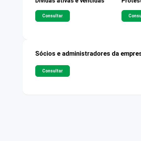
Dívidas ativas e vencidas
Protes
Consultar
Consu
Sócios e administradores da empre
Consultar