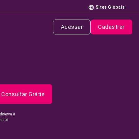
Sites Globais
Acessar
Cadastrar
Consultar Grátis
observa a
 aqui.