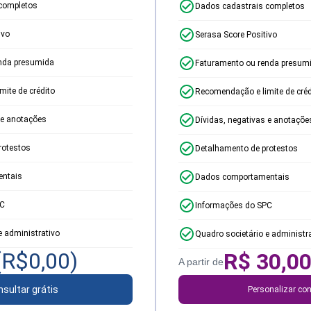
completos
Dados cadastrais completos
ivo
Serasa Score Positivo
nda presumida
Faturamento ou renda presum
ite de crédito
Recomendação e limite de créd
 e anotações
Dívidas, negativas e anotaçõe
rotestos
Detalhamento de protestos
ntais
Dados comportamentais
PC
Informações do SPC
e administrativo
Quadro societário e administr
(R$
0,00
)
R$
30,0
A partir de
sultar grátis
Personalizar con