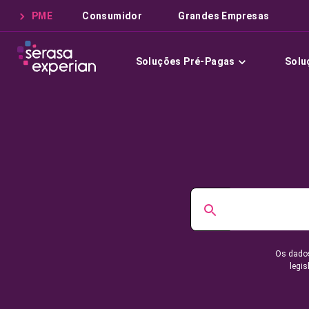
PME
Consumidor
Grandes Empresas
Soluções Pré-Pagas
Solu
Os dados
legis