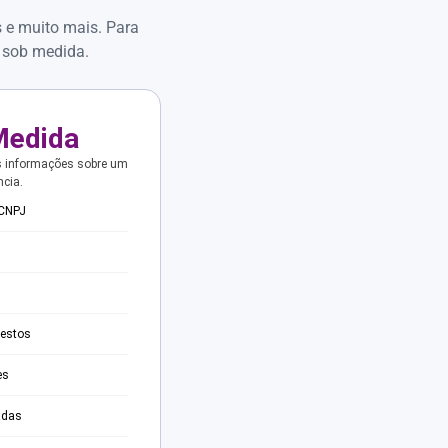
s e muito mais. Para
 sob medida.
Medida
s informações sobre um
ncia.
 CNPJ
testos
es
adas