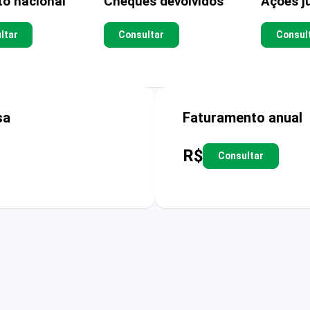
to nacional
Cheques devolvidos
Ações ju
ltar
Consultar
Consul
sa
Faturamento anual
R$
Consultar