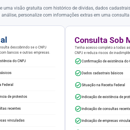
e uma visão gratuita com histórico de dívidas, dados cadastrai
 análise, personalize com informações extras em uma consulta
ial
Consulta Sob 
sulta descobrindo se o CNPJ
Tenha acesso completo a todas a
 com bancos e outras empresas.
CNPJ e reduza riscos de inadimplê
istência do CNPJ
Confirmação de existência do
básicos
Dados cadastrais básicos
a Federal
Situação na Receita Federal
ência de protestos
Indicação de existência de pro
ltas recentes
Indicação de consultas recent
esas vinculadas
Indicação de empresas vincul