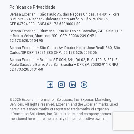
Políticas de Privacidade
Serasa Experian – São Paulo Av. das Nações Unidas, 14.401 - Torre
Sucupira - 24ºandar - Chácara Santo Antônio, São Paulo/SP -
CEP:04794-000 - CNPJ 62.173.620/0001-80
Serasa Experian – Blumenau Rua Dr. Léo de Carvalho, 74 – Sala 1105
– Bairro Velha, Blumenau/SC - CEP: 89036-239 CNPJ
62.173.620/0104-95
Serasa Experian – São Carlos Av. Doutor Heitor José Reali, 360, São
Carlos/SP CEP: 13571-385 CNPJ 62.173.620/0093-06
Serasa Experian – Brasília ST SCN, S/N, Qd 02, Bl C, 109, Sl 301, Ed.
Paulo Sarasate Bairro Asa Sul, Brasília – DF CEP: 70302-911 CNPJ
62.173.620/0131-68
©
2026
Experian Information Solutions, Inc. Experian Marketing
Services. All rights reserved. Experian and the Experian marks used
herein are service marks or registered trademarks of Experian
Information Solutions, Inc. Other product and company names
mentioned here in are the property of their respective owners.