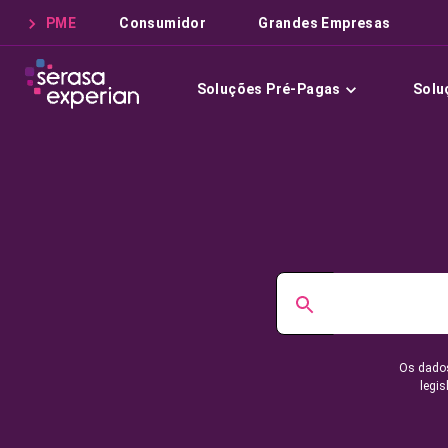
PME
Consumidor
Grandes Empresas
Soluções Pré-Pagas
Solu
Os dados
legis