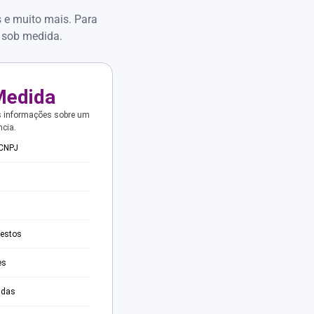
s e muito mais. Para
 sob medida.
Medida
s informações sobre um
ncia.
 CNPJ
testos
es
adas