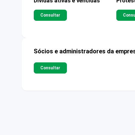
Dívidas ativas e vencidas
Protes
Consultar
Consu
Sócios e administradores da empre
Consultar