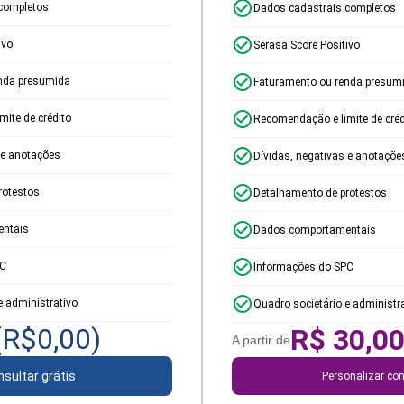
completos
Dados cadastrais completos
ivo
Serasa Score Positivo
nda presumida
Faturamento ou renda presum
ite de crédito
Recomendação e limite de créd
 e anotações
Dívidas, negativas e anotaçõe
rotestos
Detalhamento de protestos
ntais
Dados comportamentais
PC
Informações do SPC
e administrativo
Quadro societário e administr
(R$
0,00
)
R$
30,0
A partir de
sultar grátis
Personalizar con