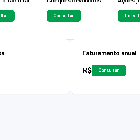
to nacional
Cheques devolvidos
Ações ju
ltar
Consultar
Consul
sa
Faturamento anual
R$
Consultar