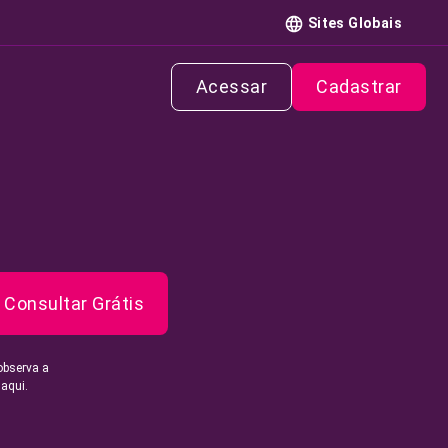
Sites Globais
Acessar
Cadastrar
Consultar Grátis
observa a
 aqui.