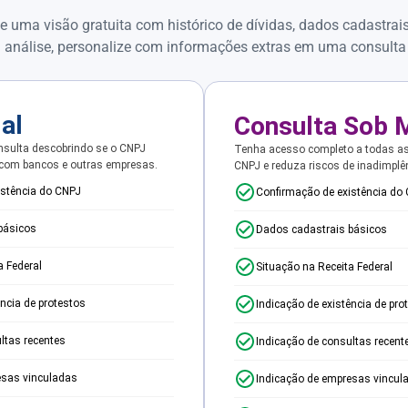
e uma visão gratuita com histórico de dívidas, dados cadastrai
 análise, personalize com informações extras em uma consulta
ial
Consulta Sob 
sulta descobrindo se o CNPJ
Tenha acesso completo a todas a
 com bancos e outras empresas.
CNPJ e reduza riscos de inadimplê
istência do CNPJ
Confirmação de existência do
básicos
Dados cadastrais básicos
a Federal
Situação na Receita Federal
ência de protestos
Indicação de existência de pro
ltas recentes
Indicação de consultas recent
esas vinculadas
Indicação de empresas vincul