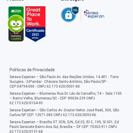
Políticas de Privacidade
Serasa Experian – São Paulo Av. das Nações Unidas, 14.401 - Torre
Sucupira - 24ºandar - Chácara Santo Antônio, São Paulo/SP -
CEP:04794-000 - CNPJ 62.173.620/0001-80
Serasa Experian – Blumenau Rua Dr. Léo de Carvalho, 74 – Sala 1105
– Bairro Velha, Blumenau/SC - CEP: 89036-239 CNPJ
62.173.620/0104-95
Serasa Experian – São Carlos Av. Doutor Heitor José Reali, 360, São
Carlos/SP CEP: 13571-385 CNPJ 62.173.620/0093-06
Serasa Experian – Brasília ST SCN, S/N, Qd 02, Bl C, 109, Sl 301, Ed.
Paulo Sarasate Bairro Asa Sul, Brasília – DF CEP: 70302-911 CNPJ
62.173.620/0131-68