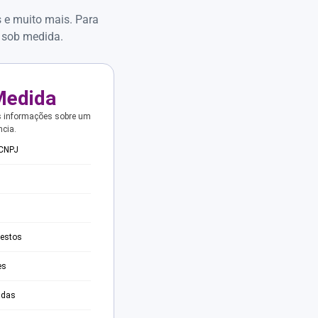
s e muito mais. Para
 sob medida.
Medida
s informações sobre um
ncia.
 CNPJ
testos
es
adas