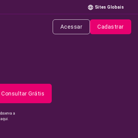
Sites Globais
Acessar
Cadastrar
Consultar Grátis
observa a
 aqui.