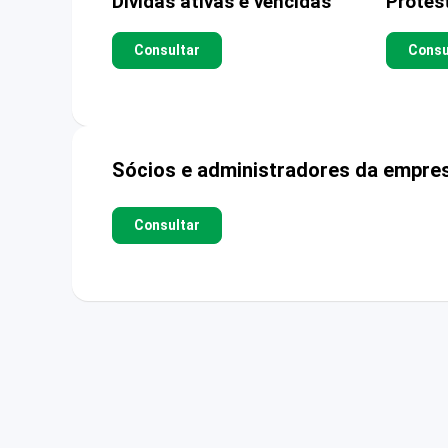
Dívidas ativas e vencidas
Protes
Consultar
Consu
Sócios e administradores da empre
Consultar