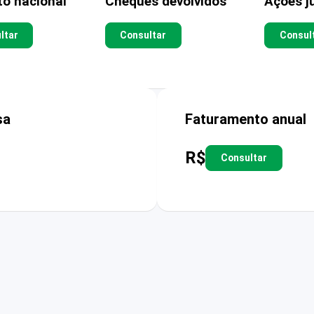
to nacional
Cheques devolvidos
Ações ju
ltar
Consultar
Consul
sa
Faturamento anual
R$
Consultar