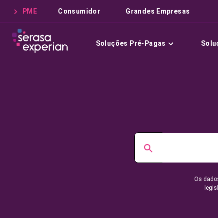
PME
Consumidor
Grandes Empresas
Soluções Pré-Pagas
Solu
Os dados
legis