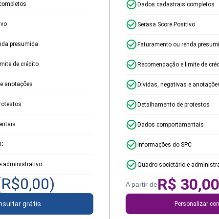
completos
Dados cadastrais completos
ivo
Serasa Score Positivo
nda presumida
Faturamento ou renda presum
ite de crédito
Recomendação e limite de créd
 e anotações
Dívidas, negativas e anotaçõe
rotestos
Detalhamento de protestos
ntais
Dados comportamentais
PC
Informações do SPC
e administrativo
Quadro societário e administr
(R$
0,00
)
R$
30,0
A partir de
sultar grátis
Personalizar con