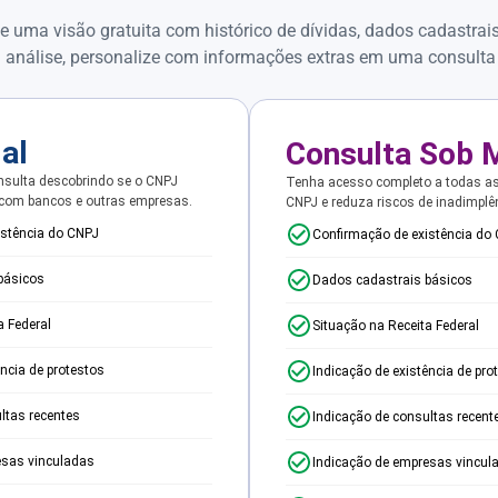
e uma visão gratuita com histórico de dívidas, dados cadastrai
 análise, personalize com informações extras em uma consulta
ial
Consulta Sob 
sulta descobrindo se o CNPJ
Tenha acesso completo a todas a
 com bancos e outras empresas.
CNPJ e reduza riscos de inadimplê
istência do CNPJ
Confirmação de existência do
básicos
Dados cadastrais básicos
a Federal
Situação na Receita Federal
ência de protestos
Indicação de existência de pro
ltas recentes
Indicação de consultas recent
esas vinculadas
Indicação de empresas vincul