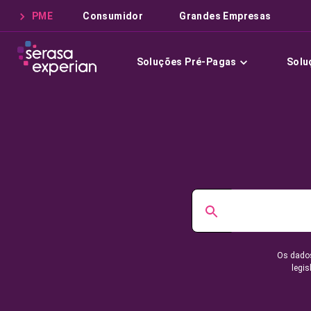
PME
Consumidor
Grandes Empresas
Soluções Pré-Pagas
Solu
Os dados
legis