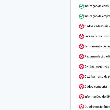
Indicação de consu
Indicação de empr
Dados cadastrais 
Serasa Score Posit
Faturamento ou re
Recomendação e lim
Dívidas, negativas
Detalhamento de p
Dados comportame
Informações do S
Quadro societário 