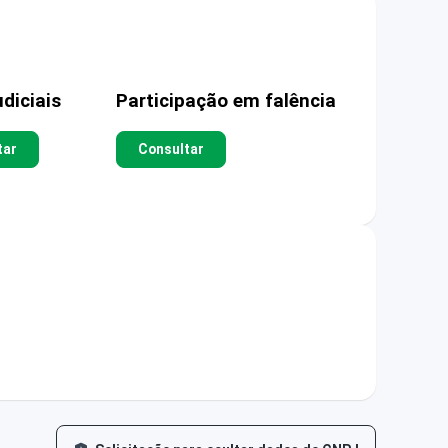
diciais
Participação em falência
tar
Consultar