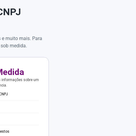
 CNPJ
s e muito mais. Para
 sob medida.
Medida
s informações sobre um
ncia.
 CNPJ
testos