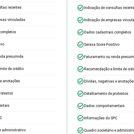
ltas recentes
Indicação de consultas recent
esas vinculadas
Indicação de empresas vincul
completos
Dados cadastrais completos
ivo
Serasa Score Positivo
nda presumida
Faturamento ou renda presum
ite de crédito
Recomendação e limite de créd
 e anotações
Dívidas, negativas e anotaçõe
rotestos
Detalhamento de protestos
ntais
Dados comportamentais
PC
Informações do SPC
e administrativo
Quadro societário e administr