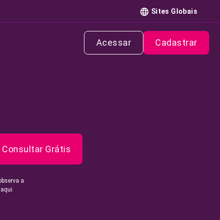
Sites Globais
Acessar
Cadastrar
Consultar Grátis
observa a
 aqui.