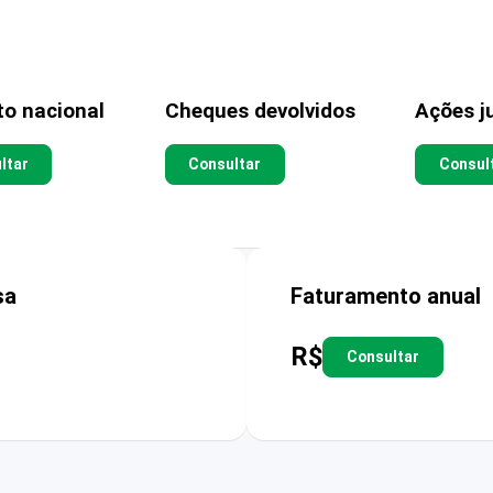
to nacional
Cheques devolvidos
Ações ju
ltar
Consultar
Consul
sa
Faturamento anual
R$
Consultar