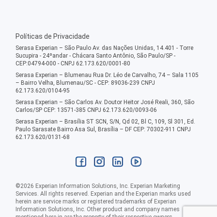
Políticas de Privacidade
Serasa Experian – São Paulo Av. das Nações Unidas, 14.401 - Torre
Sucupira - 24ºandar - Chácara Santo Antônio, São Paulo/SP -
CEP:04794-000 - CNPJ 62.173.620/0001-80
Serasa Experian – Blumenau Rua Dr. Léo de Carvalho, 74 – Sala 1105
– Bairro Velha, Blumenau/SC - CEP: 89036-239 CNPJ
62.173.620/0104-95
Serasa Experian – São Carlos Av. Doutor Heitor José Reali, 360, São
Carlos/SP CEP: 13571-385 CNPJ 62.173.620/0093-06
Serasa Experian – Brasília ST SCN, S/N, Qd 02, Bl C, 109, Sl 301, Ed.
Paulo Sarasate Bairro Asa Sul, Brasília – DF CEP: 70302-911 CNPJ
62.173.620/0131-68
©
2026
Experian Information Solutions, Inc. Experian Marketing
Services. All rights reserved. Experian and the Experian marks used
herein are service marks or registered trademarks of Experian
Information Solutions, Inc. Other product and company names
mentioned here in are the property of their respective owners.