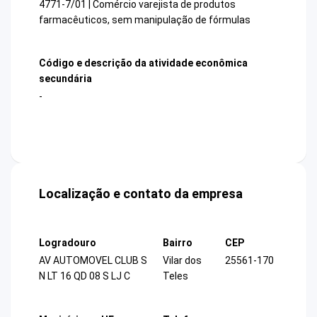
4771-7/01 | Comércio varejista de produtos
farmacêuticos, sem manipulação de fórmulas
Código e descrição da atividade econômica
secundária
-
Localização e contato da empresa
Logradouro
Bairro
CEP
AV AUTOMOVEL CLUB S
Vilar dos
25561-170
N LT 16 QD 08 S LJ C
Teles