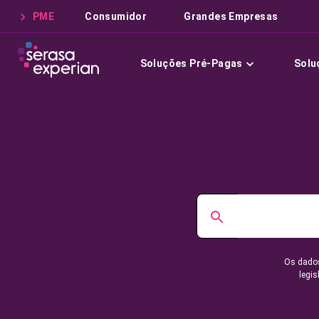
PME
Consumidor
Grandes Empresas
Soluções Pré-Pagas
Solu
Os dados
legis