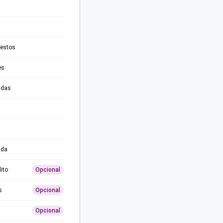
testos
es
adas
ida
ito
Opcional
s
Opcional
Opcional