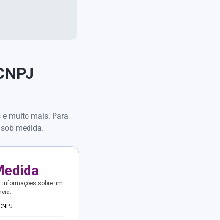
 CNPJ
s e muito mais. Para
 sob medida.
Medida
s informações sobre um
ncia.
 CNPJ