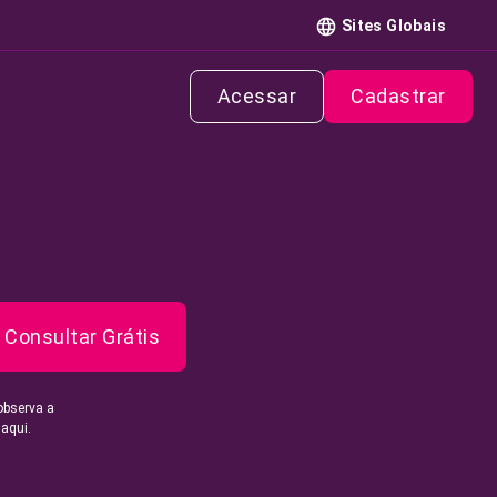
Sites Globais
Acessar
Cadastrar
Consultar Grátis
observa a
 aqui.