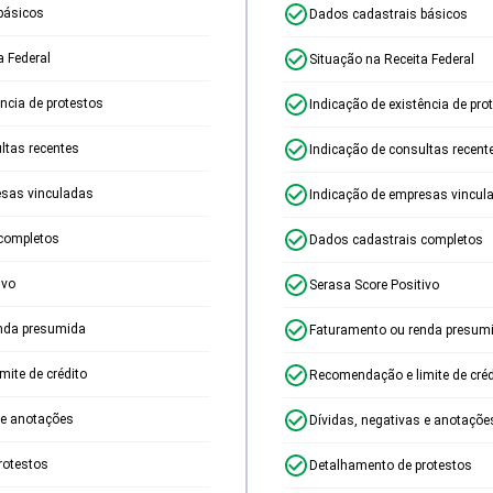
básicos
Dados cadastrais básicos
a Federal
Situação na Receita Federal
ência de protestos
Indicação de existência de pro
ltas recentes
Indicação de consultas recent
esas vinculadas
Indicação de empresas vincul
completos
Dados cadastrais completos
ivo
Serasa Score Positivo
nda presumida
Faturamento ou renda presum
ite de crédito
Recomendação e limite de créd
 e anotações
Dívidas, negativas e anotaçõe
rotestos
Detalhamento de protestos