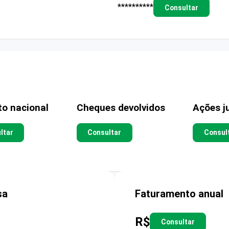
**********
Consultar
to nacional
Cheques devolvidos
Ações ju
ltar
Consultar
Consul
sa
Faturamento anual
R$
Consultar