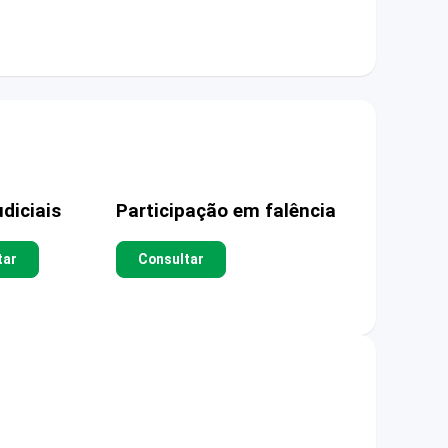
diciais
Participação em falência
tar
Consultar