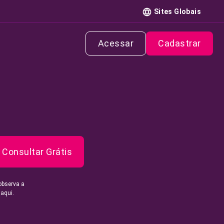
Sites Globais
Acessar
Cadastrar
Consultar Grátis
observa a
 aqui.