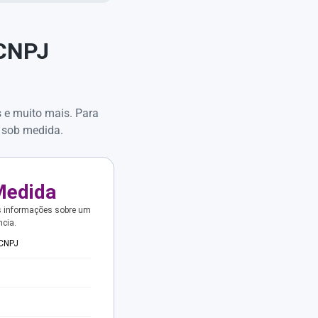
 CNPJ
s e muito mais. Para
 sob medida.
Medida
s informações sobre um
ncia.
 CNPJ