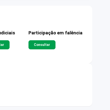
diciais
Participação em falência
tar
Consultar