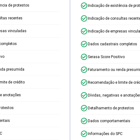
ência de protestos
Indicação de existência de pro
ltas recentes
Indicação de consultas recent
esas vinculadas
Indicação de empresas vincul
completos
Dados cadastrais completos
ivo
Serasa Score Positivo
nda presumida
Faturamento ou renda presum
ite de crédito
Recomendação e limite de créd
 e anotações
Dívidas, negativas e anotaçõe
rotestos
Detalhamento de protestos
ntais
Dados comportamentais
PC
Informações do SPC