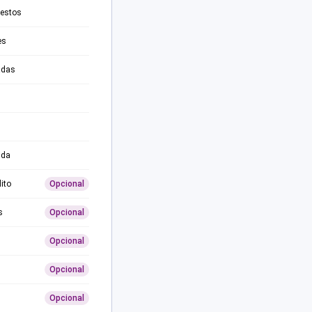
testos
es
adas
ida
ito
Opcional
s
Opcional
Opcional
Opcional
Opcional