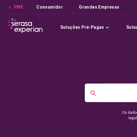
PME
Consumidor
Grandes Empresas
Soluções Pré-Pagas
Solu
Os dados
legis