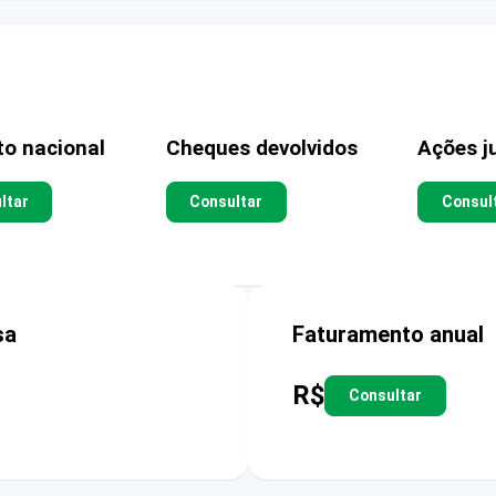
to nacional
Cheques devolvidos
Ações ju
ltar
Consultar
Consul
sa
Faturamento anual
R$
Consultar