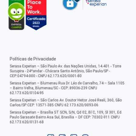
Políticas de Privacidade
Serasa Experian – São Paulo Av. das Nações Unidas, 14.401 - Torre
Sucupira - 24ºandar - Chácara Santo Antônio, São Paulo/SP -
CEP:04794-000 - CNPJ 62.173.620/0001-80
Serasa Experian – Blumenau Rua Dr. Léo de Carvalho, 74 – Sala 1105
– Bairro Velha, Blumenau/SC - CEP: 89036-239 CNPJ
62.173.620/0104-95
Serasa Experian – São Carlos Av. Doutor Heitor José Reali, 360, São
Carlos/SP CEP: 13571-385 CNPJ 62.173.620/0093-06
Serasa Experian – Brasília ST SCN, S/N, Qd 02, Bl C, 109, Sl 301, Ed.
Paulo Sarasate Bairro Asa Sul, Brasília – DF CEP: 70302-911 CNPJ
62.173.620/0131-68