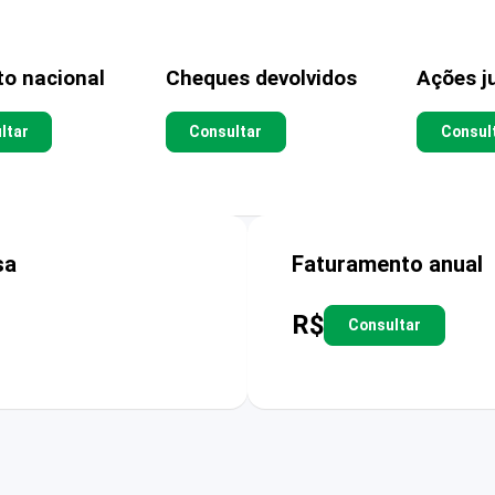
to nacional
Cheques devolvidos
Ações ju
ltar
Consultar
Consul
sa
Faturamento anual
R$
Consultar