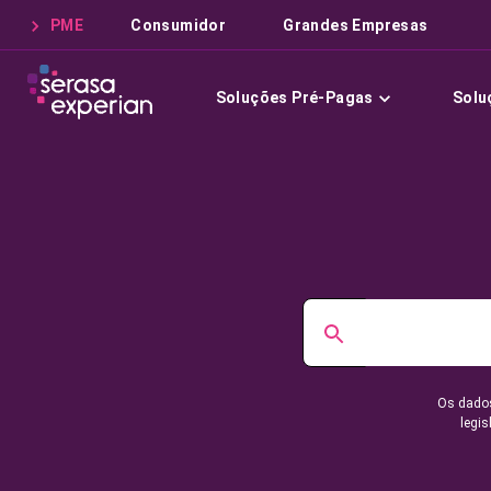
PME
Consumidor
Grandes Empresas
Soluções Pré-Pagas
Solu
Os dados
legis