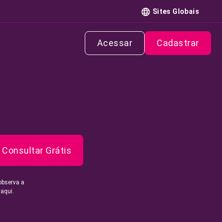
Sites Globais
Acessar
Cadastrar
Consultar Grátis
observa a
 aqui.