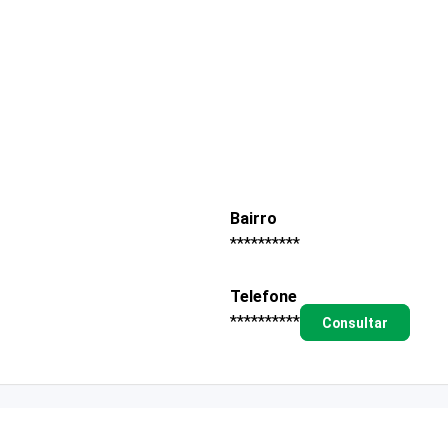
Bairro
**********
Telefone
**********
Consultar