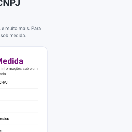
 CNPJ
s e muito mais. Para
 sob medida.
Medida
s informações sobre um
ncia.
 CNPJ
testos
es