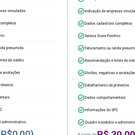
esas vinculadas
Indicação de empresas vincul
completos
Dados cadastrais completos
ivo
Serasa Score Positivo
nda presumida
Faturamento ou renda presum
ite de crédito
Recomendação e limite de créd
 e anotações
Dívidas, negativas e anotaçõe
rotestos
Detalhamento de protestos
ntais
Dados comportamentais
PC
Informações do SPC
e administrativo
Quadro societário e administr
(R$
0,00
)
R$
30,0
A partir de