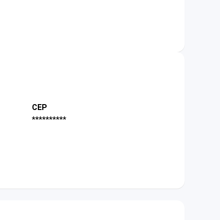
CEP
**********