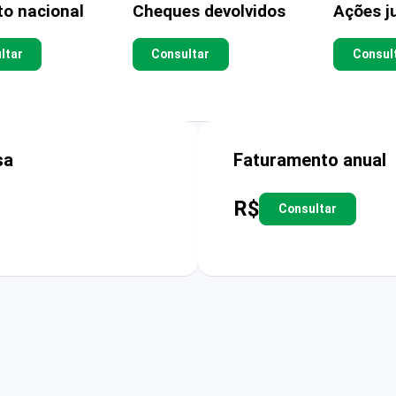
to nacional
Cheques devolvidos
Ações ju
ltar
Consultar
Consul
sa
Faturamento anual
R$
Consultar