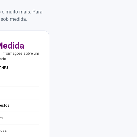
s e muito mais. Para
 sob medida.
Medida
s informações sobre um
ncia.
 CNPJ
testos
es
adas