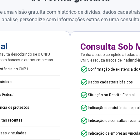
e uma visão gratuita com histórico de dívidas, dados cadastrai
 análise, personalize com informações extras em uma consulta
ial
Consulta Sob 
sulta descobrindo se o CNPJ
Tenha acesso completo a todas a
 com bancos e outras empresas.
CNPJ e reduza riscos de inadimplê
istência do CNPJ
Confirmação de existência do
básicos
Dados cadastrais básicos
a Federal
Situação na Receita Federal
ência de protestos
Indicação de existência de pro
ltas recentes
Indicação de consultas recent
esas vinculadas
Indicação de empresas vincul