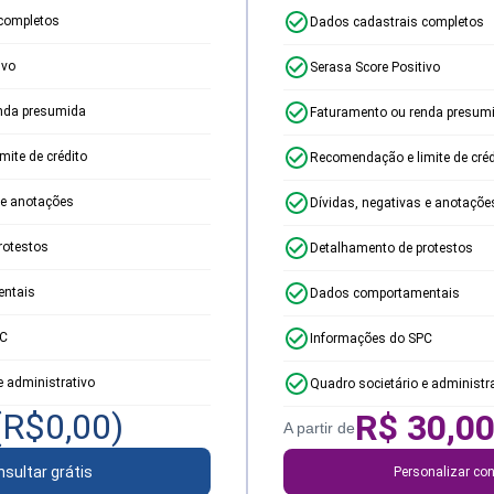
completos
Dados cadastrais completos
ivo
Serasa Score Positivo
nda presumida
Faturamento ou renda presum
ite de crédito
Recomendação e limite de créd
 e anotações
Dívidas, negativas e anotaçõe
rotestos
Detalhamento de protestos
ntais
Dados comportamentais
PC
Informações do SPC
e administrativo
Quadro societário e administr
(R$
0,00
)
R$
30,0
A partir de
sultar grátis
Personalizar con