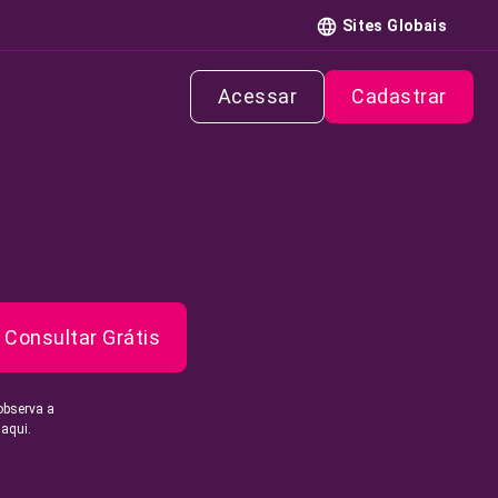
Sites Globais
Acessar
Cadastrar
Consultar Grátis
observa a
 aqui.