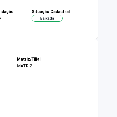
undação
Situação Cadastral
5
Baixada
Matriz/Filial
MATRIZ