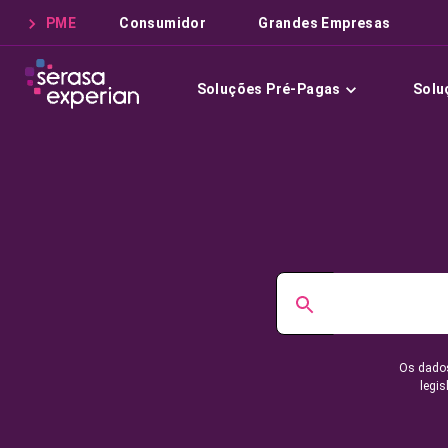
PME
Consumidor
Grandes Empresas
Soluções Pré-Pagas
Solu
Os dados
legis