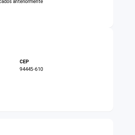
icados anteriormente
CEP
94445-610