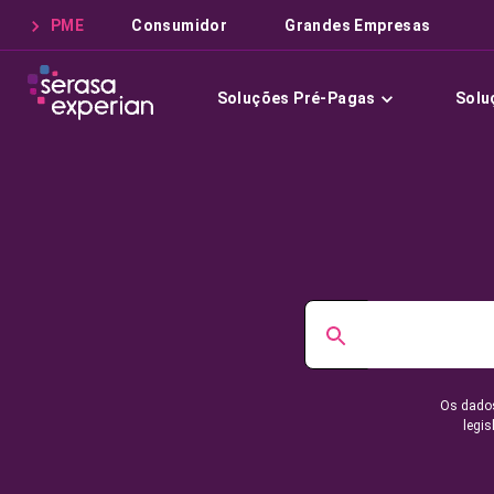
PME
Consumidor
Grandes Empresas
Soluções Pré-Pagas
Solu
Os dados
legis