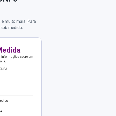
s e muito mais. Para
 sob medida.
Medida
s informações sobre um
ncia.
 CNPJ
testos
es