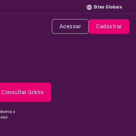
Sites Globais
Acessar
Cadastrar
Consultar Grátis
observa a
 aqui.