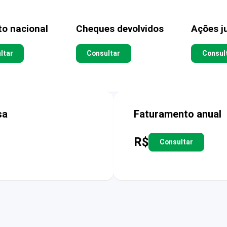
to nacional
Cheques devolvidos
Ações ju
ltar
Consultar
Consul
sa
Faturamento anual
R$
Consultar