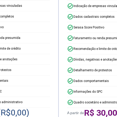
esas vinculadas
Indicação de empresas vincul
completos
Dados cadastrais completos
ivo
Serasa Score Positivo
nda presumida
Faturamento ou renda presum
ite de crédito
Recomendação e limite de créd
 e anotações
Dívidas, negativas e anotaçõe
rotestos
Detalhamento de protestos
ntais
Dados comportamentais
PC
Informações do SPC
e administrativo
Quadro societário e administr
(R$
0,00
)
R$
30,0
A partir de