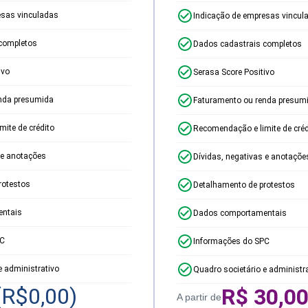
esas vinculadas
Indicação de empresas vincul
completos
Dados cadastrais completos
ivo
Serasa Score Positivo
nda presumida
Faturamento ou renda presum
ite de crédito
Recomendação e limite de créd
 e anotações
Dívidas, negativas e anotaçõe
rotestos
Detalhamento de protestos
ntais
Dados comportamentais
PC
Informações do SPC
e administrativo
Quadro societário e administr
(R$
0,00
)
R$
30,0
A partir de