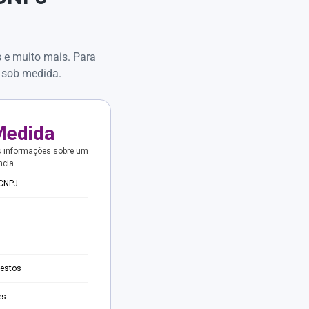
s e muito mais. Para
 sob medida.
Medida
s informações sobre um
ncia.
 CNPJ
testos
es