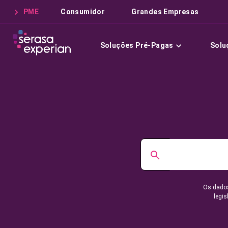
PME
Consumidor
Grandes Empresas
Soluções Pré-Pagas
Solu
Os dados
legis