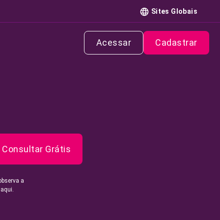
Sites Globais
Acessar
Cadastrar
Consultar Grátis
observa a
 aqui.