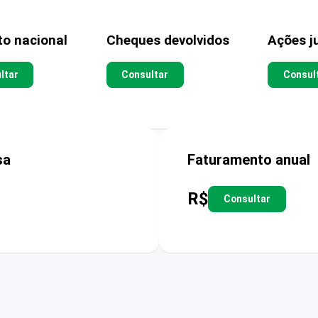
to nacional
Cheques devolvidos
Ações ju
ltar
Consultar
Consul
sa
Faturamento anual
R$
Consultar