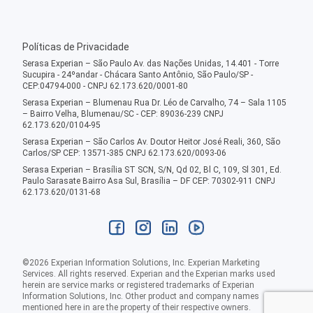
Políticas de Privacidade
Serasa Experian – São Paulo Av. das Nações Unidas, 14.401 - Torre
Sucupira - 24ºandar - Chácara Santo Antônio, São Paulo/SP -
CEP:04794-000 - CNPJ 62.173.620/0001-80
Serasa Experian – Blumenau Rua Dr. Léo de Carvalho, 74 – Sala 1105
– Bairro Velha, Blumenau/SC - CEP: 89036-239 CNPJ
62.173.620/0104-95
Serasa Experian – São Carlos Av. Doutor Heitor José Reali, 360, São
Carlos/SP CEP: 13571-385 CNPJ 62.173.620/0093-06
Serasa Experian – Brasília ST SCN, S/N, Qd 02, Bl C, 109, Sl 301, Ed.
Paulo Sarasate Bairro Asa Sul, Brasília – DF CEP: 70302-911 CNPJ
62.173.620/0131-68
©
2026
Experian Information Solutions, Inc. Experian Marketing
Services. All rights reserved. Experian and the Experian marks used
herein are service marks or registered trademarks of Experian
Information Solutions, Inc. Other product and company names
mentioned here in are the property of their respective owners.