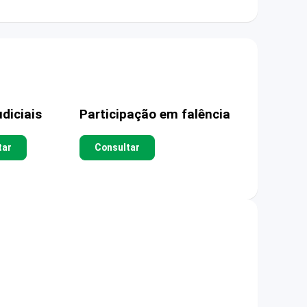
diciais
Participação em falência
tar
Consultar