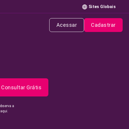
Sites Globais
Acessar
Cadastrar
Consultar Grátis
observa a
 aqui.