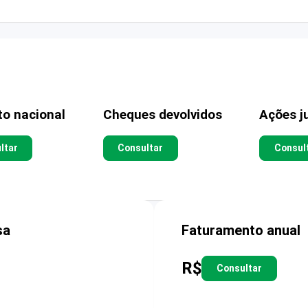
to nacional
Cheques devolvidos
Ações ju
ltar
Consultar
Consul
sa
Faturamento anual
R$
Consultar