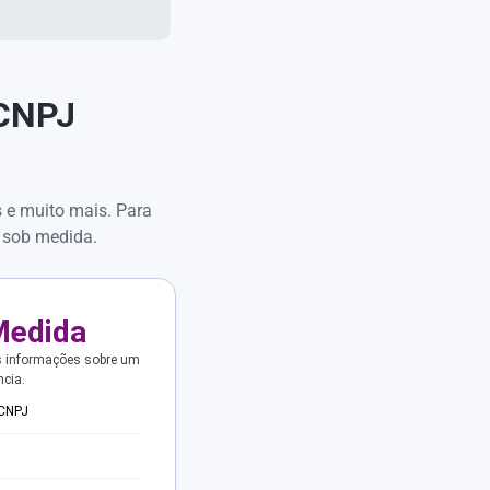
 CNPJ
s e muito mais. Para
 sob medida.
Medida
s informações sobre um
ncia.
 CNPJ