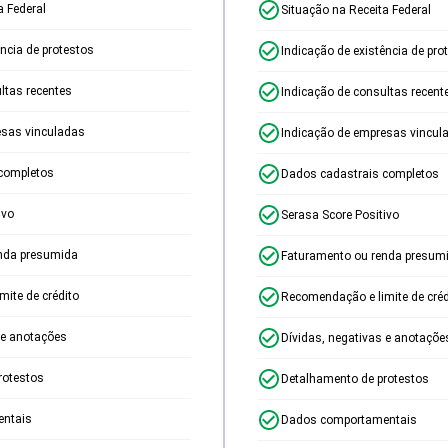
a Federal
Situação na Receita Federal
ência de protestos
Indicação de existência de pro
ltas recentes
Indicação de consultas recent
esas vinculadas
Indicação de empresas vincul
completos
Dados cadastrais completos
ivo
Serasa Score Positivo
nda presumida
Faturamento ou renda presum
ite de crédito
Recomendação e limite de créd
 e anotações
Dívidas, negativas e anotaçõe
rotestos
Detalhamento de protestos
ntais
Dados comportamentais