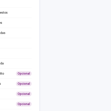
testos
es
adas
ida
ito
Opcional
s
Opcional
Opcional
Opcional