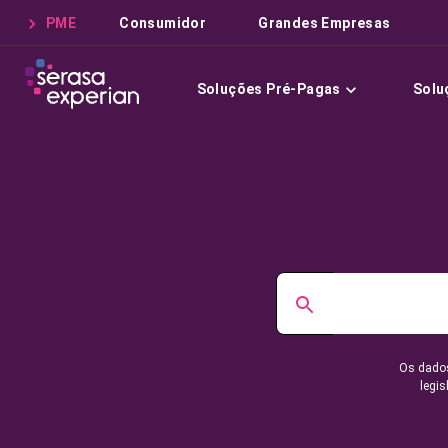
PME
Consumidor
Grandes Empresas
Soluções Pré-Pagas
Solu
Os dados
legis