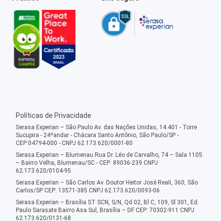
Políticas de Privacidade
Serasa Experian – São Paulo Av. das Nações Unidas, 14.401 - Torre
Sucupira - 24ºandar - Chácara Santo Antônio, São Paulo/SP -
CEP:04794-000 - CNPJ 62.173.620/0001-80
Serasa Experian – Blumenau Rua Dr. Léo de Carvalho, 74 – Sala 1105
– Bairro Velha, Blumenau/SC - CEP: 89036-239 CNPJ
62.173.620/0104-95
Serasa Experian – São Carlos Av. Doutor Heitor José Reali, 360, São
Carlos/SP CEP: 13571-385 CNPJ 62.173.620/0093-06
Serasa Experian – Brasília ST SCN, S/N, Qd 02, Bl C, 109, Sl 301, Ed.
Paulo Sarasate Bairro Asa Sul, Brasília – DF CEP: 70302-911 CNPJ
62.173.620/0131-68