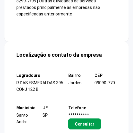
8299-7/99 | Outras atividades de serviços
prestados principalmente às empresas não
especificadas anteriormente
Localização e contato da empresa
Logradouro
Bairro
CEP
R DAS ESMERALDAS 395
Jardim
09090-770
CONJ 122 B
Município
UF
Telefone
Santo
SP
**********
Andre
Consultar