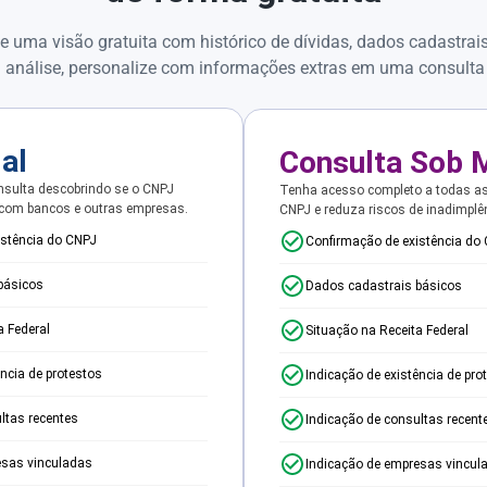
e uma visão gratuita com histórico de dívidas, dados cadastrai
 análise, personalize com informações extras em uma consulta
ial
Consulta Sob 
sulta descobrindo se o CNPJ
Tenha acesso completo a todas a
 com bancos e outras empresas.
CNPJ e reduza riscos de inadimplê
istência do CNPJ
Confirmação de existência do
básicos
Dados cadastrais básicos
a Federal
Situação na Receita Federal
ência de protestos
Indicação de existência de pro
ltas recentes
Indicação de consultas recent
esas vinculadas
Indicação de empresas vincul