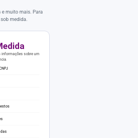
s e muito mais. Para
 sob medida.
Medida
s informações sobre um
ncia.
 CNPJ
testos
es
adas