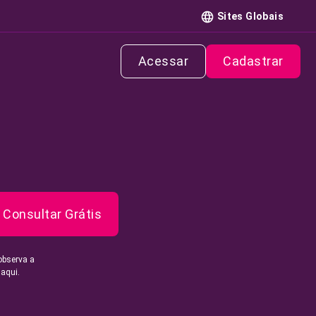
Sites Globais
Acessar
Cadastrar
Consultar Grátis
observa a
 aqui.