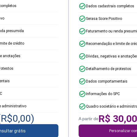
completos
Dados cadastrais completos
ivo
Serasa Score Positivo
nda presumida
Faturamento ou renda presum
ite de crédito
Recomendação e limite de créd
 e anotações
Dívidas, negativas e anotaçõe
rotestos
Detalhamento de protestos
ntais
Dados comportamentais
PC
Informações do SPC
e administrativo
Quadro societário e administr
(R$
0,00
)
R$
30,0
A partir de
sultar grátis
Personalizar con