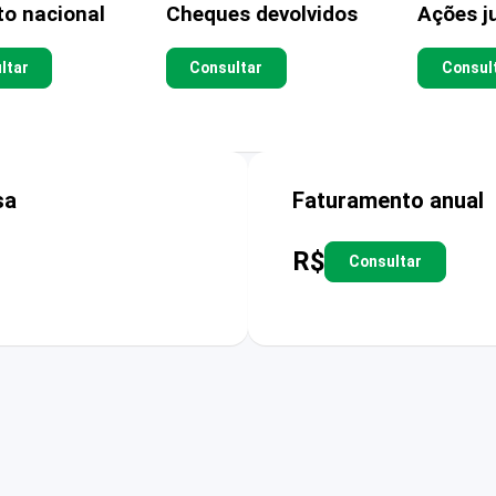
to nacional
Cheques devolvidos
Ações ju
ltar
Consultar
Consul
sa
Faturamento anual
R$
Consultar