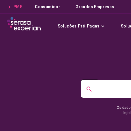
PME
Consumidor
Grandes Empresas
Soluções Pré-Pagas
Solu
Os dados
legis