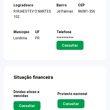
Logradouro
Bairro
CEP
R RUAESTEV O NANTES
Jd Palmas
86081-356
102
Município
UF
Telefone
Londrina
PR
**********
Consultar
Situação financeira
Dívidas ativas e
Protesto nacional
vencidas
Consultar
Consultar