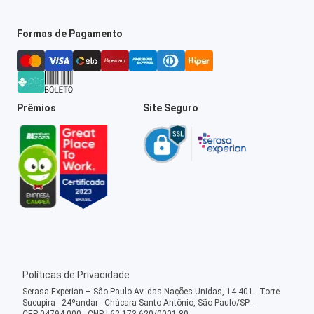
Formas de Pagamento
Prêmios
Site Seguro
Políticas de Privacidade
Serasa Experian – São Paulo Av. das Nações Unidas, 14.401 - Torre
Sucupira - 24ºandar - Chácara Santo Antônio, São Paulo/SP -
CEP:04794-000 - CNPJ 62.173.620/0001-80