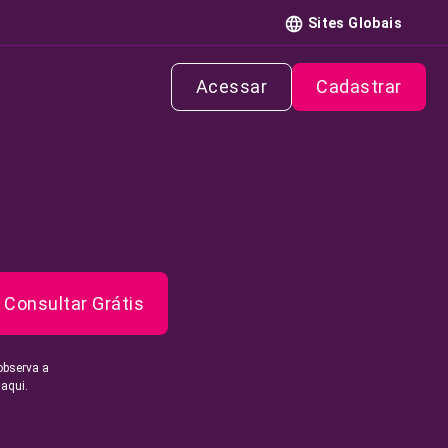
Sites Globais
Acessar
Cadastrar
Consultar Grátis
observa a
 aqui.