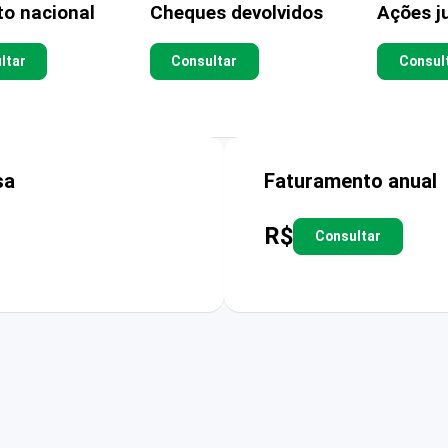
to nacional
Cheques devolvidos
Ações ju
ltar
Consultar
Consul
sa
Faturamento anual
R$
Consultar