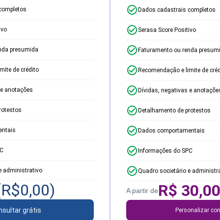
completos
Dados cadastrais completos
ivo
Serasa Score Positivo
nda presumida
Faturamento ou renda presum
ite de crédito
Recomendação e limite de créd
 e anotações
Dívidas, negativas e anotaçõe
rotestos
Detalhamento de protestos
ntais
Dados comportamentais
PC
Informações do SPC
e administrativo
Quadro societário e administr
(R$
0,00
)
R$
30,0
A partir de
sultar grátis
Personalizar con