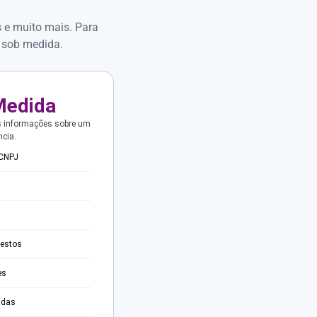
s e muito mais. Para
 sob medida.
Medida
s informações sobre um
ncia.
 CNPJ
testos
es
adas