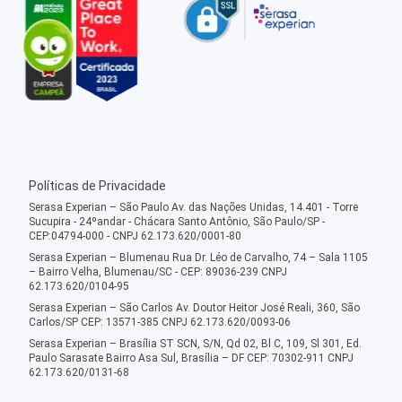
Políticas de Privacidade
Serasa Experian – São Paulo Av. das Nações Unidas, 14.401 - Torre
Sucupira - 24ºandar - Chácara Santo Antônio, São Paulo/SP -
CEP:04794-000 - CNPJ 62.173.620/0001-80
Serasa Experian – Blumenau Rua Dr. Léo de Carvalho, 74 – Sala 1105
– Bairro Velha, Blumenau/SC - CEP: 89036-239 CNPJ
62.173.620/0104-95
Serasa Experian – São Carlos Av. Doutor Heitor José Reali, 360, São
Carlos/SP CEP: 13571-385 CNPJ 62.173.620/0093-06
Serasa Experian – Brasília ST SCN, S/N, Qd 02, Bl C, 109, Sl 301, Ed.
Paulo Sarasate Bairro Asa Sul, Brasília – DF CEP: 70302-911 CNPJ
62.173.620/0131-68