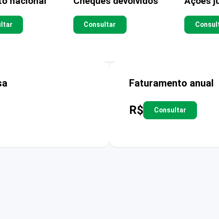
to nacional
Cheques devolvidos
Ações ju
ltar
Consultar
Consul
sa
Faturamento anual
R$
Consultar