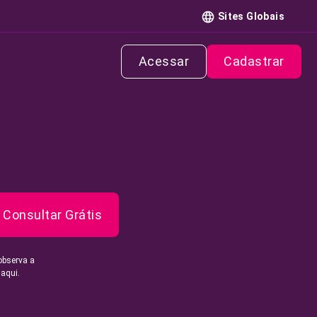
Sites Globais
Acessar
Cadastrar
Consultar Grátis
observa a
 aqui.