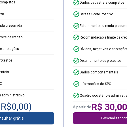
completos
Dados cadastrais completos
ivo
Serasa Score Positivo
nda presumida
Faturamento ou renda presum
ite de crédito
Recomendação e limite de créd
 e anotações
Dívidas, negativas e anotaçõe
rotestos
Detalhamento de protestos
ntais
Dados comportamentais
PC
Informações do SPC
e administrativo
Quadro societário e administr
(R$
0,00
)
R$
30,0
A partir de
sultar grátis
Personalizar con