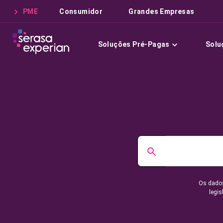
PME
Consumidor
Grandes Empresas
Soluções Pré-Pagas
Solu
Os dados
legis