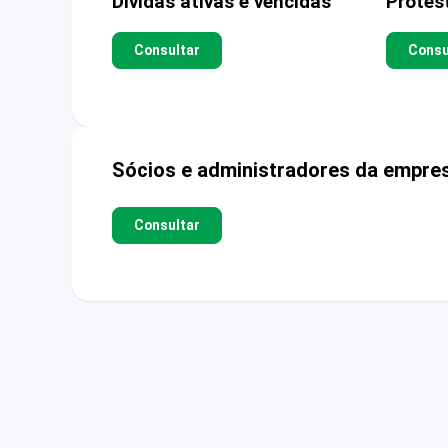
Dívidas ativas e vencidas
Protes
Consultar
Consu
Sócios e administradores da empre
Consultar