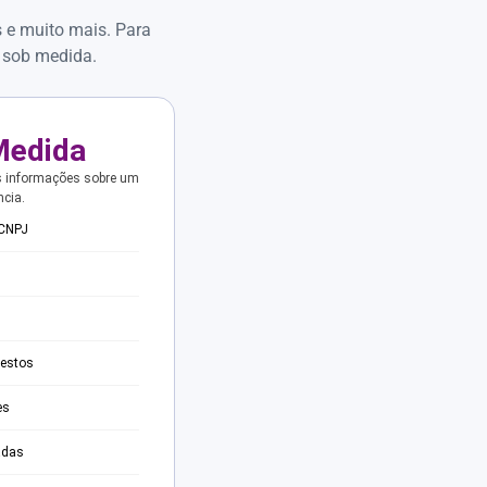
s e muito mais. Para
 sob medida.
Medida
s informações sobre um
ncia.
 CNPJ
testos
es
adas