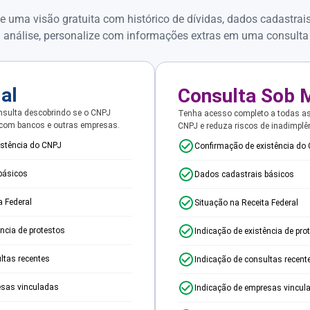
e uma visão gratuita com histórico de dívidas, dados cadastrai
 análise, personalize com informações extras em uma consulta
ial
Consulta Sob 
sulta descobrindo se o CNPJ
Tenha acesso completo a todas a
 com bancos e outras empresas.
CNPJ e reduza riscos de inadimplê
istência do CNPJ
Confirmação de existência do
básicos
Dados cadastrais básicos
a Federal
Situação na Receita Federal
ência de protestos
Indicação de existência de pro
ltas recentes
Indicação de consultas recent
esas vinculadas
Indicação de empresas vincul