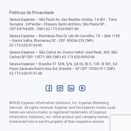
Políticas de Privacidade
Serasa Experian – São Paulo Av. das Nações Unidas, 14.401 - Torre
Sucupira - 24ºandar - Chácara Santo Antônio, São Paulo/SP -
CEP:04794-000 - CNPJ 62.173.620/0001-80
Serasa Experian – Blumenau Rua Dr. Léo de Carvalho, 74 – Sala 1105
– Bairro Velha, Blumenau/SC - CEP: 89036-239 CNPJ
62.173.620/0104-95
Serasa Experian – São Carlos Av. Doutor Heitor José Reali, 360, São
Carlos/SP CEP: 13571-385 CNPJ 62.173.620/0093-06
Serasa Experian – Brasília ST SCN, S/N, Qd 02, Bl C, 109, Sl 301, Ed.
Paulo Sarasate Bairro Asa Sul, Brasília – DF CEP: 70302-911 CNPJ
62.173.620/0131-68
©
2026
Experian Information Solutions, Inc. Experian Marketing
Services. All rights reserved. Experian and the Experian marks used
herein are service marks or registered trademarks of Experian
Information Solutions, Inc. Other product and company names
mentioned here in are the property of their respective owners.