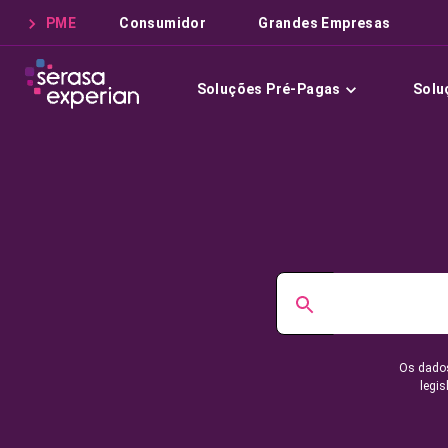
PME
Consumidor
Grandes Empresas
Soluções Pré-Pagas
Solu
Os dados
legis