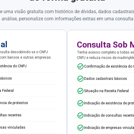
e uma visão gratuita com histórico de dívidas, dados cadastrai
 análise, personalize com informações extras em uma consulta
ial
Consulta Sob 
sulta descobrindo se o CNPJ
Tenha acesso completo a todas a
 com bancos e outras empresas.
CNPJ e reduza riscos de inadimplê
istência do CNPJ
Confirmação de existência do
básicos
Dados cadastrais básicos
a Federal
Situação na Receita Federal
ência de protestos
Indicação de existência de pro
ltas recentes
Indicação de consultas recent
esas vinculadas
Indicação de empresas vincul