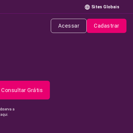
Sites Globais
Acessar
Cadastrar
Consultar Grátis
observa a
 aqui.