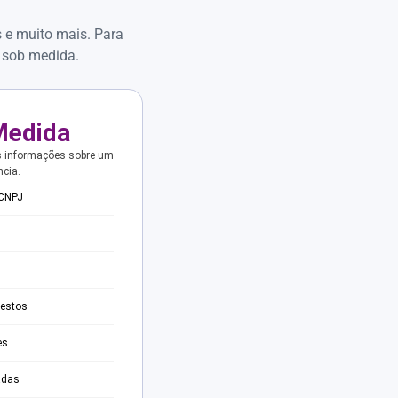
s e muito mais. Para
 sob medida.
Medida
s informações sobre um
ncia.
 CNPJ
testos
es
adas