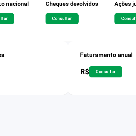
to nacional
Cheques devolvidos
Ações ju
ltar
Consultar
Consul
sa
Faturamento anual
R$
Consultar