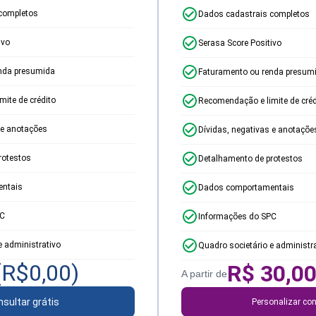
completos
Dados cadastrais completos
ivo
Serasa Score Positivo
nda presumida
Faturamento ou renda presum
ite de crédito
Recomendação e limite de créd
 e anotações
Dívidas, negativas e anotaçõe
rotestos
Detalhamento de protestos
ntais
Dados comportamentais
PC
Informações do SPC
e administrativo
Quadro societário e administr
(R$
0,00
)
R$
30,0
A partir de
sultar grátis
Personalizar con