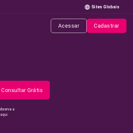
Sites Globais
Acessar
Cadastrar
Consultar Grátis
observa a
 aqui.