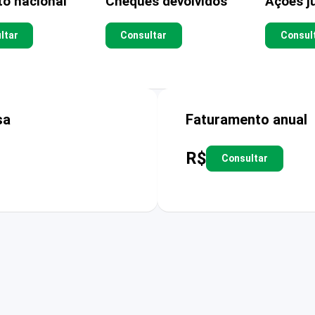
to nacional
Cheques devolvidos
Ações ju
ltar
Consultar
Consul
sa
Faturamento anual
R$
Consultar