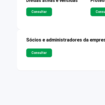
Dívidas ativas e vencidas
Protes
Consultar
Consu
Sócios e administradores da empre
Consultar