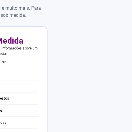
s e muito mais. Para
 sob medida.
Medida
s informações sobre um
ncia.
 CNPJ
testos
es
adas