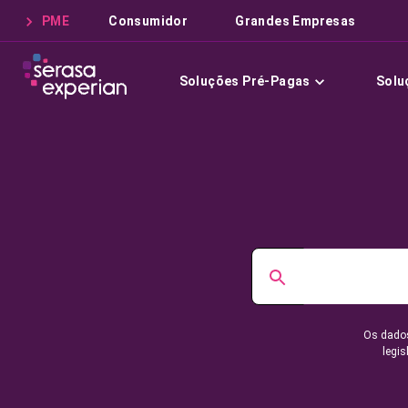
PME
Consumidor
Grandes Empresas
Soluções Pré-Pagas
Solu
Os dados
legis