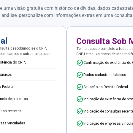
e uma visão gratuita com histórico de dívidas, dados cadastrai
 análise, personalize com informações extras em uma consulta
ial
Consulta Sob 
sulta descobrindo se o CNPJ
Tenha acesso completo a todas a
 com bancos e outras empresas.
CNPJ e reduza riscos de inadimplê
istência do CNPJ
Confirmação de existência do
básicos
Dados cadastrais básicos
a Federal
Situação na Receita Federal
ência de protestos
Indicação de existência de pro
ltas recentes
Indicação de consultas recent
esas vinculadas
Indicação de empresas vincul