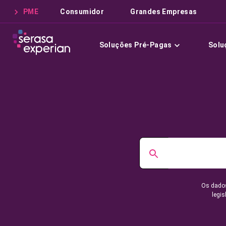
PME
Consumidor
Grandes Empresas
Soluções Pré-Pagas
Solu
Os dados
legis