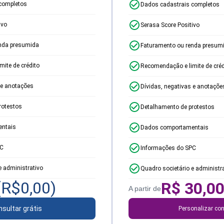
completos
Dados cadastrais completos
ivo
Serasa Score Positivo
nda presumida
Faturamento ou renda presum
ite de crédito
Recomendação e limite de créd
 e anotações
Dívidas, negativas e anotaçõe
rotestos
Detalhamento de protestos
ntais
Dados comportamentais
PC
Informações do SPC
e administrativo
Quadro societário e administr
(R$
0,00
)
R$
30,0
A partir de
sultar grátis
Personalizar con