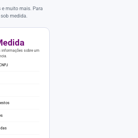
s e muito mais. Para
 sob medida.
Medida
s informações sobre um
ncia.
 CNPJ
testos
es
adas