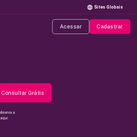
Sites Globais
Acessar
Cadastrar
Consultar Grátis
observa a
 aqui.