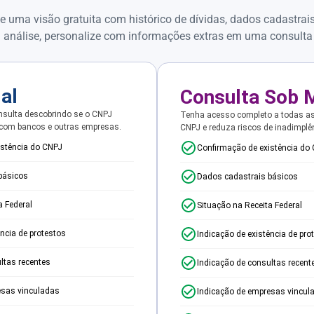
e uma visão gratuita com histórico de dívidas, dados cadastrai
 análise, personalize com informações extras em uma consulta
ial
Consulta Sob 
sulta descobrindo se o CNPJ
Tenha acesso completo a todas a
 com bancos e outras empresas.
CNPJ e reduza riscos de inadimplê
istência do CNPJ
Confirmação de existência do
básicos
Dados cadastrais básicos
a Federal
Situação na Receita Federal
ência de protestos
Indicação de existência de pro
ltas recentes
Indicação de consultas recent
esas vinculadas
Indicação de empresas vincul