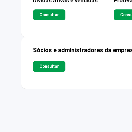
Dívidas ativas e vencidas
Protes
Consultar
Consu
Sócios e administradores da empre
Consultar