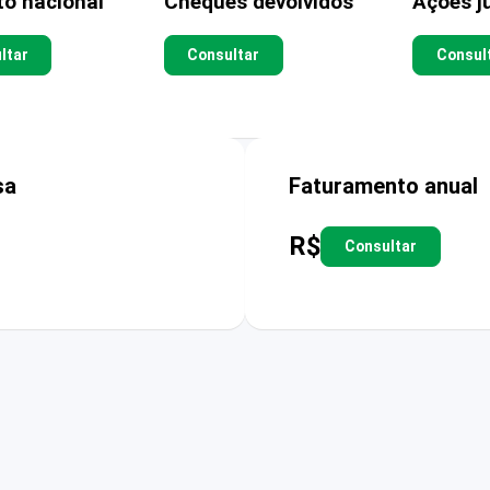
to nacional
Cheques devolvidos
Ações ju
ltar
Consultar
Consul
sa
Faturamento anual
R$
Consultar