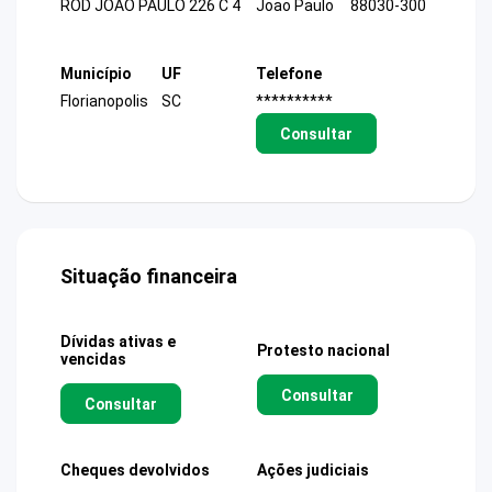
ROD JOAO PAULO 226 C 4
Joao Paulo
88030-300
Município
UF
Telefone
Florianopolis
SC
**********
Consultar
Situação financeira
Dívidas ativas e
Protesto nacional
vencidas
Consultar
Consultar
Cheques devolvidos
Ações judiciais