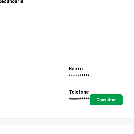
secundária
Bairro
**********
Telefone
**********
Consultar