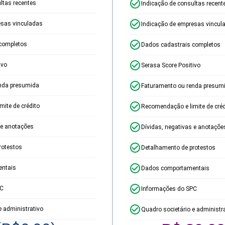
ltas recentes
Indicação de consultas recent
esas vinculadas
Indicação de empresas vincul
completos
Dados cadastrais completos
ivo
Serasa Score Positivo
nda presumida
Faturamento ou renda presum
ite de crédito
Recomendação e limite de créd
 e anotações
Dívidas, negativas e anotaçõe
rotestos
Detalhamento de protestos
ntais
Dados comportamentais
PC
Informações do SPC
e administrativo
Quadro societário e administr