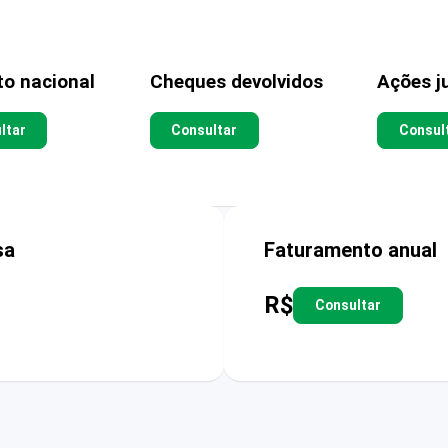
to nacional
Cheques devolvidos
Ações ju
ltar
Consultar
Consul
sa
Faturamento anual
R$
Consultar