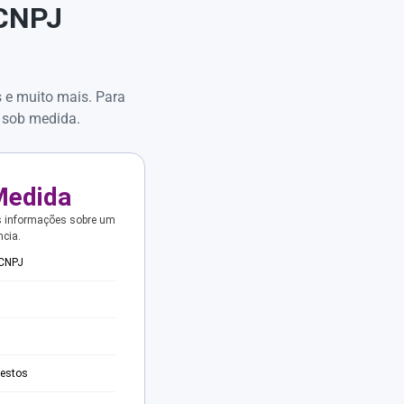
 CNPJ
s e muito mais. Para
 sob medida.
Medida
s informações sobre um
ncia.
 CNPJ
testos