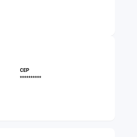
CEP
**********