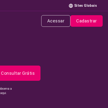
Sites Globais
Acessar
Cadastrar
Consultar Grátis
observa a
 aqui.