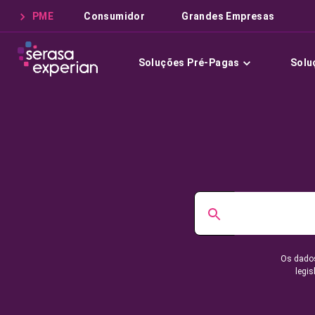
PME
Consumidor
Grandes Empresas
Soluções Pré-Pagas
Solu
Os dados
legis