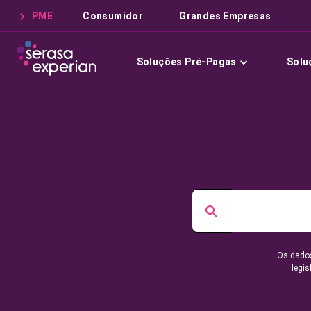
PME
Consumidor
Grandes Empresas
Soluções Pré-Pagas
Solu
Os dados
legis