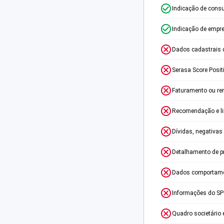
Indicação de consu
Indicação de empr
Dados cadastrais 
Serasa Score Posit
Faturamento ou re
Recomendação e lim
Dívidas, negativas
Detalhamento de p
Dados comportame
Informações do S
Quadro societário 