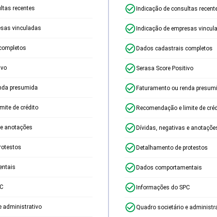
ltas recentes
Indicação de consultas recent
esas vinculadas
Indicação de empresas vincul
completos
Dados cadastrais completos
ivo
Serasa Score Positivo
nda presumida
Faturamento ou renda presum
ite de crédito
Recomendação e limite de créd
 e anotações
Dívidas, negativas e anotaçõe
rotestos
Detalhamento de protestos
ntais
Dados comportamentais
PC
Informações do SPC
e administrativo
Quadro societário e administr