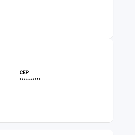
CEP
**********