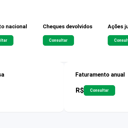
to nacional
Cheques devolvidos
Ações ju
ltar
Consultar
Consul
sa
Faturamento anual
R$
Consultar