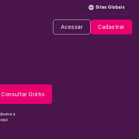
Sites Globais
Acessar
Cadastrar
Consultar Grátis
observa a
 aqui.