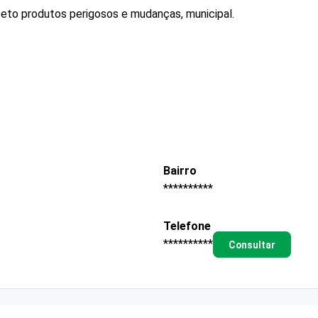
ceto produtos perigosos e mudanças, municipal.
Bairro
**********
Telefone
**********
Consultar