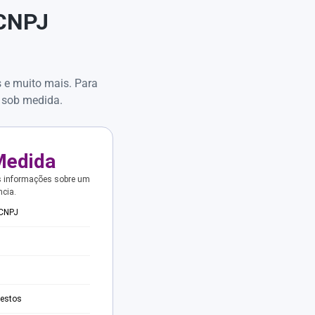
 CNPJ
s e muito mais. Para
 sob medida.
Medida
s informações sobre um
ncia.
 CNPJ
testos