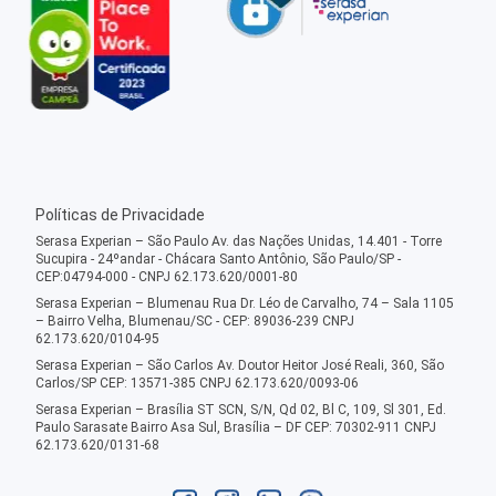
Políticas de Privacidade
Serasa Experian – São Paulo Av. das Nações Unidas, 14.401 - Torre
Sucupira - 24ºandar - Chácara Santo Antônio, São Paulo/SP -
CEP:04794-000 - CNPJ 62.173.620/0001-80
Serasa Experian – Blumenau Rua Dr. Léo de Carvalho, 74 – Sala 1105
– Bairro Velha, Blumenau/SC - CEP: 89036-239 CNPJ
62.173.620/0104-95
Serasa Experian – São Carlos Av. Doutor Heitor José Reali, 360, São
Carlos/SP CEP: 13571-385 CNPJ 62.173.620/0093-06
Serasa Experian – Brasília ST SCN, S/N, Qd 02, Bl C, 109, Sl 301, Ed.
Paulo Sarasate Bairro Asa Sul, Brasília – DF CEP: 70302-911 CNPJ
62.173.620/0131-68