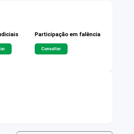
diciais
Participação em falência
tar
Consultar