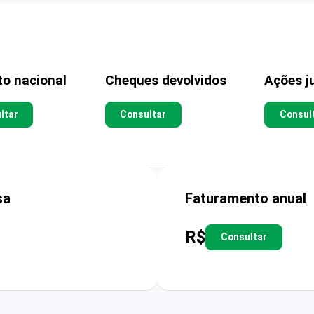
to nacional
Cheques devolvidos
Ações ju
ltar
Consultar
Consul
sa
Faturamento anual
R$
Consultar