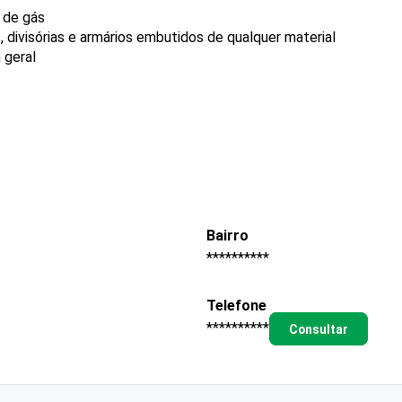
e de gás
, divisórias e armários embutidos de qualquer material
 geral
Bairro
**********
Telefone
**********
Consultar