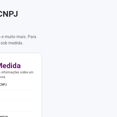
 CNPJ
s e muito mais. Para
 sob medida.
Medida
s informações sobre um
ncia.
 CNPJ
testos