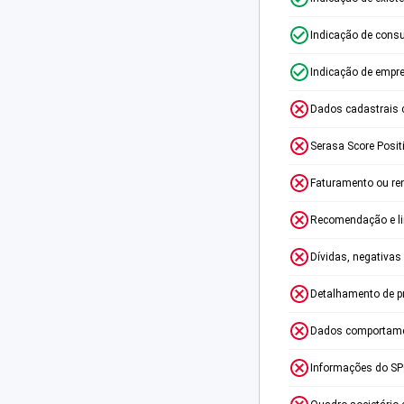
Indicação de consu
Indicação de empr
Dados cadastrais 
Serasa Score Posit
Faturamento ou re
Recomendação e lim
Dívidas, negativas
Detalhamento de p
Dados comportame
Informações do S