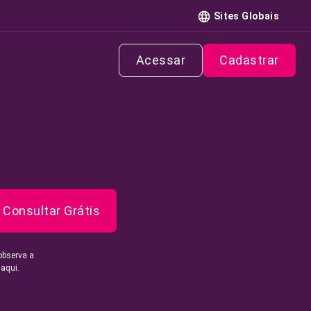
Sites Globais
Acessar
Cadastrar
Consultar Grátis
observa a
 aqui.