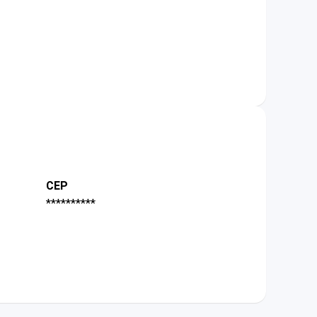
CEP
**********