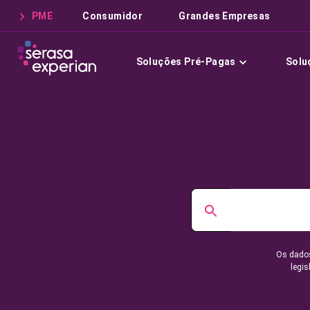
PME
Consumidor
Grandes Empresas
Soluções Pré-Pagas
Solu
Os dados
legis