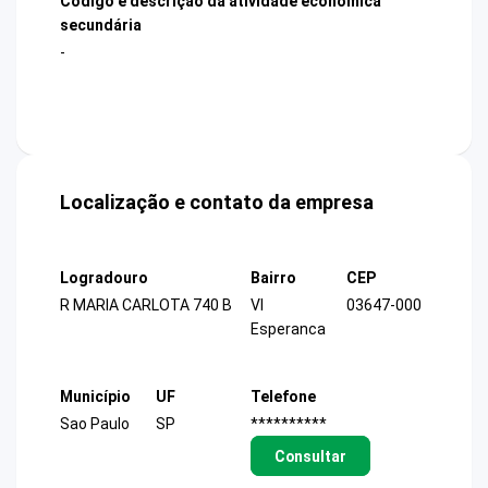
Código e descrição da atividade econômica
secundária
-
Localização e contato da empresa
Logradouro
Bairro
CEP
R MARIA CARLOTA 740 B
Vl
03647-000
Esperanca
Município
UF
Telefone
Sao Paulo
SP
**********
Consultar