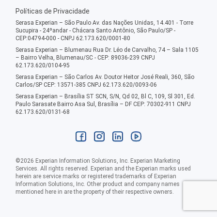
Políticas de Privacidade
Serasa Experian – São Paulo Av. das Nações Unidas, 14.401 - Torre
Sucupira - 24ºandar - Chácara Santo Antônio, São Paulo/SP -
CEP:04794-000 - CNPJ 62.173.620/0001-80
Serasa Experian – Blumenau Rua Dr. Léo de Carvalho, 74 – Sala 1105
– Bairro Velha, Blumenau/SC - CEP: 89036-239 CNPJ
62.173.620/0104-95
Serasa Experian – São Carlos Av. Doutor Heitor José Reali, 360, São
Carlos/SP CEP: 13571-385 CNPJ 62.173.620/0093-06
Serasa Experian – Brasília ST SCN, S/N, Qd 02, Bl C, 109, Sl 301, Ed.
Paulo Sarasate Bairro Asa Sul, Brasília – DF CEP: 70302-911 CNPJ
62.173.620/0131-68
©
2026
Experian Information Solutions, Inc. Experian Marketing
Services. All rights reserved. Experian and the Experian marks used
herein are service marks or registered trademarks of Experian
Information Solutions, Inc. Other product and company names
mentioned here in are the property of their respective owners.