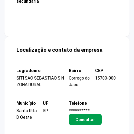
secundária
-
Localização e contato da empresa
Logradouro
Bairro
CEP
SITI SAO SEBASTIAO S N
Corrego do
15780-000
ZONA RURAL
Jacu
Município
UF
Telefone
Santa Rita
SP
**********
D Oeste
Consultar