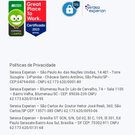
Políticas de Privacidade
Serasa Experian – São Paulo Av. das Nações Unidas, 14.401 - Torre
Sucupira - 24ºandar - Chácara Santo Antônio, São Paulo/SP -
CEP:04794-000 - CNPJ 62.173.620/0001-80
Serasa Experian – Blumenau Rua Dr. Léo de Carvalho, 74 – Sala 1105
– Bairro Velha, Blumenau/SC - CEP: 89036-239 CNPJ
62.173.620/0104-95
Serasa Experian – São Carlos Av. Doutor Heitor José Reali, 360, São
Carlos/SP CEP: 13571-385 CNPJ 62.173.620/0093-06
Serasa Experian – Brasília ST SCN, S/N, Qd 02, Bl C, 109, Sl 301, Ed.
Paulo Sarasate Bairro Asa Sul, Brasília – DF CEP: 70302-911 CNPJ
62.173.620/0131-68