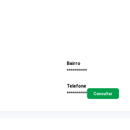
Bairro
**********
Telefone
**********
Consultar