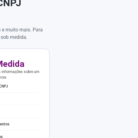
 CNPJ
s e muito mais. Para
 sob medida.
Medida
s informações sobre um
ncia.
 CNPJ
testos
es