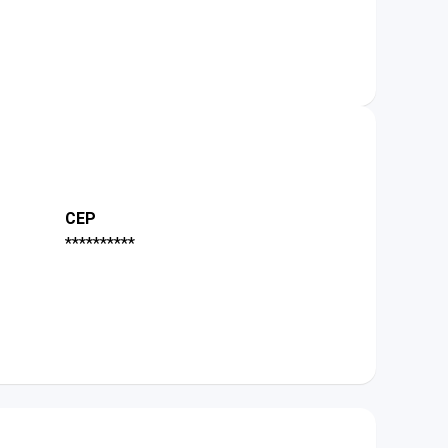
CEP
**********