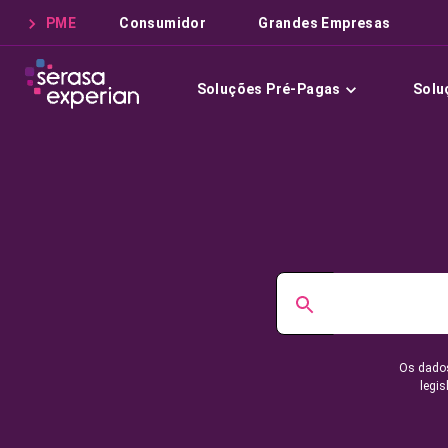
PME
Consumidor
Grandes Empresas
Soluções Pré-Pagas
Solu
Os dados
legis