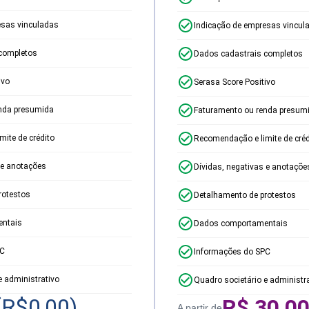
esas vinculadas
Indicação de empresas vincul
completos
Dados cadastrais completos
ivo
Serasa Score Positivo
nda presumida
Faturamento ou renda presum
ite de crédito
Recomendação e limite de créd
 e anotações
Dívidas, negativas e anotaçõe
rotestos
Detalhamento de protestos
ntais
Dados comportamentais
PC
Informações do SPC
e administrativo
Quadro societário e administr
(R$
0,00
)
R$
30,0
A partir de