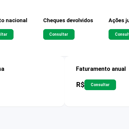
to nacional
Cheques devolvidos
Ações ju
ltar
Consultar
Consul
sa
Faturamento anual
R$
Consultar