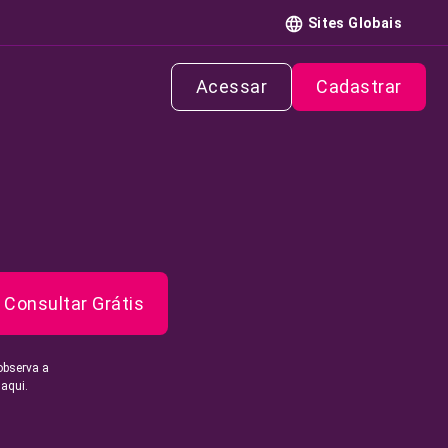
Sites Globais
Acessar
Cadastrar
Consultar Grátis
observa a
 aqui.