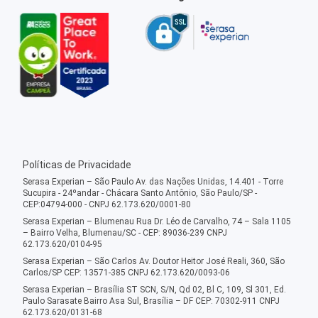
Políticas de Privacidade
Serasa Experian – São Paulo Av. das Nações Unidas, 14.401 - Torre
Sucupira - 24ºandar - Chácara Santo Antônio, São Paulo/SP -
CEP:04794-000 - CNPJ 62.173.620/0001-80
Serasa Experian – Blumenau Rua Dr. Léo de Carvalho, 74 – Sala 1105
– Bairro Velha, Blumenau/SC - CEP: 89036-239 CNPJ
62.173.620/0104-95
Serasa Experian – São Carlos Av. Doutor Heitor José Reali, 360, São
Carlos/SP CEP: 13571-385 CNPJ 62.173.620/0093-06
Serasa Experian – Brasília ST SCN, S/N, Qd 02, Bl C, 109, Sl 301, Ed.
Paulo Sarasate Bairro Asa Sul, Brasília – DF CEP: 70302-911 CNPJ
62.173.620/0131-68