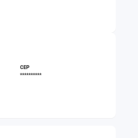
CEP
**********