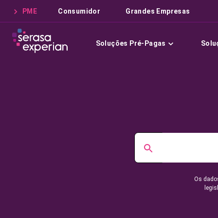
PME
Consumidor
Grandes Empresas
Soluções Pré-Pagas
Solu
Os dados
legis