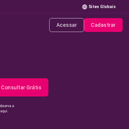
Sites Globais
Acessar
Cadastrar
Consultar Grátis
observa a
 aqui.