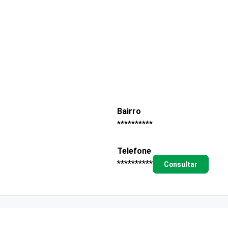
Bairro
**********
Telefone
**********
Consultar