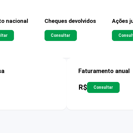
to nacional
Cheques devolvidos
Ações ju
ltar
Consultar
Consul
sa
Faturamento anual
R$
Consultar