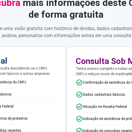
ubra
mais informações deste
de forma gratuita
e uma visão gratuita com histórico de dívidas, dados cadastrai
 análise, personalize com informações extras em uma consulta
ial
Consulta Sob 
sulta descobrindo se o CNPJ
Tenha acesso completo a todas a
 com bancos e outras empresas.
CNPJ e reduza riscos de inadimplê
istência do CNPJ
Confirmação de existência do
básicos
Dados cadastrais básicos
a Federal
Situação na Receita Federal
ência de protestos
Indicação de existência de pro
ltas recentes
Indicação de consultas recent