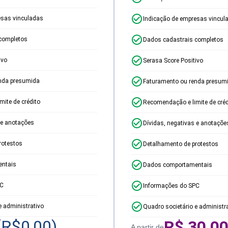
esas vinculadas
Indicação de empresas vincul
completos
Dados cadastrais completos
ivo
Serasa Score Positivo
nda presumida
Faturamento ou renda presum
ite de crédito
Recomendação e limite de créd
 e anotações
Dívidas, negativas e anotaçõe
rotestos
Detalhamento de protestos
ntais
Dados comportamentais
PC
Informações do SPC
e administrativo
Quadro societário e administr
(R$
0,00
)
R$
30,0
A partir de