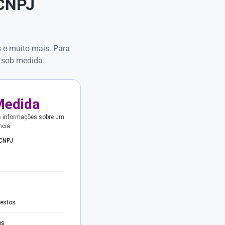
 CNPJ
s e muito mais. Para
 sob medida.
Medida
s informações sobre um
ncia.
 CNPJ
testos
es