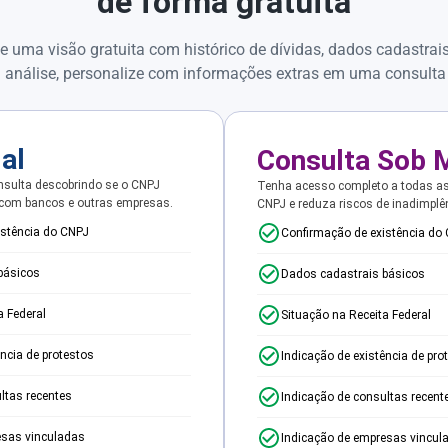
de forma gratuita
e uma visão gratuita com histórico de dívidas, dados cadastrai
 análise, personalize com informações extras em uma consulta
ial
Consulta Sob 
sulta descobrindo se o CNPJ
Tenha acesso completo a todas a
 com bancos e outras empresas.
CNPJ e reduza riscos de inadimplê
istência do CNPJ
Confirmação de existência do
básicos
Dados cadastrais básicos
a Federal
Situação na Receita Federal
ência de protestos
Indicação de existência de pro
ltas recentes
Indicação de consultas recent
esas vinculadas
Indicação de empresas vincul