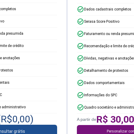
completos
Dados cadastrais completos
ivo
Serasa Score Positivo
nda presumida
Faturamento ou renda presum
ite de crédito
Recomendação e limite de créd
 e anotações
Dívidas, negativas e anotaçõe
rotestos
Detalhamento de protestos
ntais
Dados comportamentais
PC
Informações do SPC
e administrativo
Quadro societário e administr
(R$
0,00
)
R$
30,0
A partir de
sultar grátis
Personalizar con