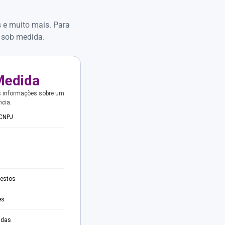
s e muito mais. Para
 sob medida.
Medida
s informações sobre um
ncia.
 CNPJ
testos
es
adas