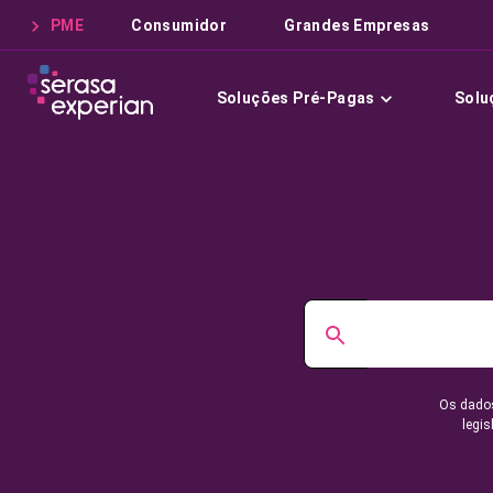
PME
Consumidor
Grandes Empresas
Soluções Pré-Pagas
Solu
Os dados
legis