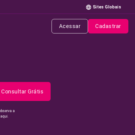
Sites Globais
Acessar
Cadastrar
Consultar Grátis
observa a
 aqui.