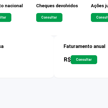
to nacional
Cheques devolvidos
Ações ju
ltar
Consultar
Consul
sa
Faturamento anual
R$
Consultar