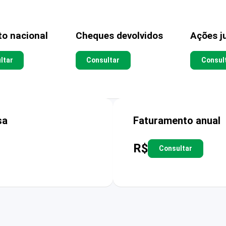
to nacional
Cheques devolvidos
Ações ju
ltar
Consultar
Consul
sa
Faturamento anual
R$
Consultar