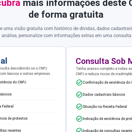
ubra
mais informações deste
de forma gratuita
e uma visão gratuita com histórico de dívidas, dados cadastrai
 análise, personalize com informações extras em uma consulta
ial
Consulta Sob 
sulta descobrindo se o CNPJ
Tenha acesso completo a todas a
 com bancos e outras empresas.
CNPJ e reduza riscos de inadimplê
istência do CNPJ
Confirmação de existência do
básicos
Dados cadastrais básicos
a Federal
Situação na Receita Federal
ência de protestos
Indicação de existência de pro
ltas recentes
Indicação de consultas recent