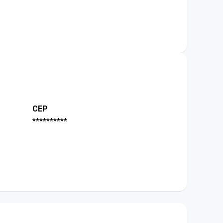
CEP
**********