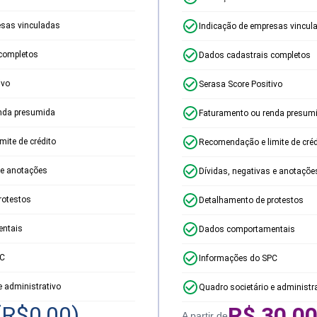
esas vinculadas
Indicação de empresas vincul
completos
Dados cadastrais completos
ivo
Serasa Score Positivo
nda presumida
Faturamento ou renda presum
ite de crédito
Recomendação e limite de créd
 e anotações
Dívidas, negativas e anotaçõe
rotestos
Detalhamento de protestos
ntais
Dados comportamentais
PC
Informações do SPC
e administrativo
Quadro societário e administr
(R$
0,00
)
R$
30,0
A partir de