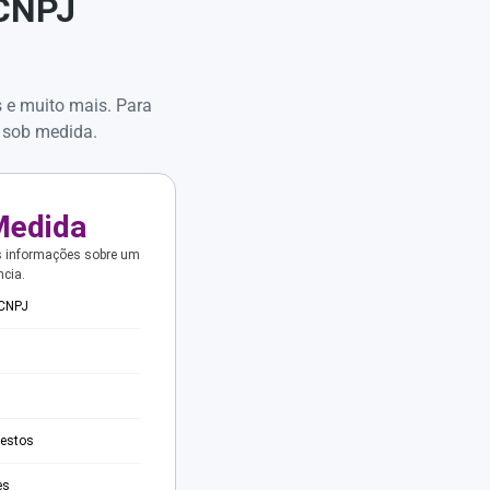
 CNPJ
s e muito mais. Para
 sob medida.
Medida
s informações sobre um
ncia.
 CNPJ
testos
es