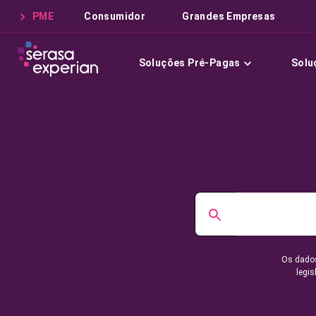
PME
Consumidor
Grandes Empresas
Soluções Pré-Pagas
Solu
Os dados
legis