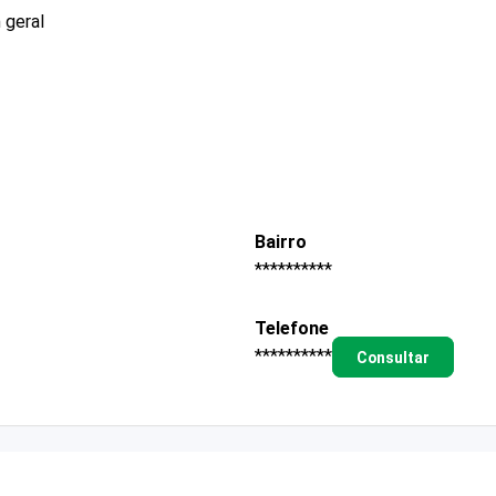
 geral
Bairro
**********
Telefone
**********
Consultar