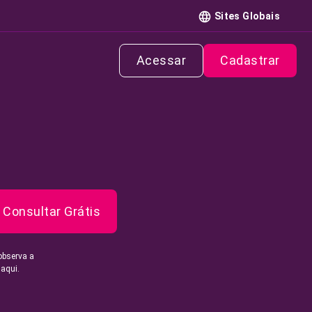
Sites Globais
Acessar
Cadastrar
Consultar Grátis
observa a
 aqui.