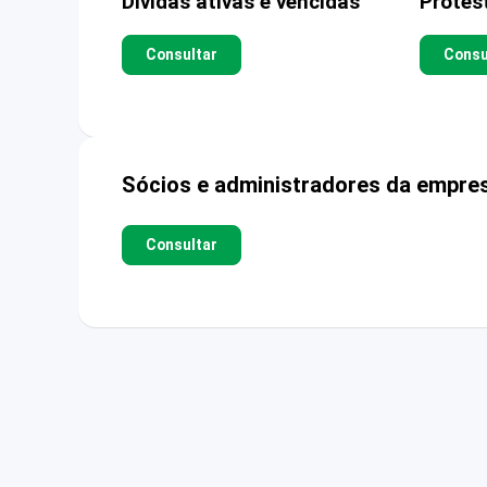
Dívidas ativas e vencidas
Protes
Consultar
Consu
Sócios e administradores da empre
Consultar