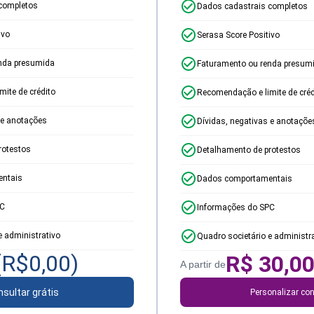
completos
Dados cadastrais completos
ivo
Serasa Score Positivo
nda presumida
Faturamento ou renda presum
ite de crédito
Recomendação e limite de créd
 e anotações
Dívidas, negativas e anotaçõe
rotestos
Detalhamento de protestos
ntais
Dados comportamentais
PC
Informações do SPC
e administrativo
Quadro societário e administr
(R$
0,00
)
R$
30,0
A partir de
sultar grátis
Personalizar con