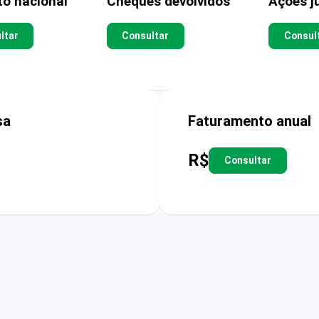
to nacional
Cheques devolvidos
Ações ju
ltar
Consultar
Consul
sa
Faturamento anual
R$
Consultar