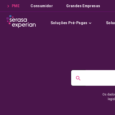
PME
Consumidor
Grandes Empresas
Soluções Pré-Pagas
Solu
Os dados
legis