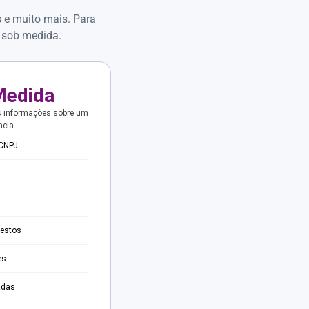
s e muito mais. Para
 sob medida.
Medida
s informações sobre um
ncia.
 CNPJ
testos
es
adas