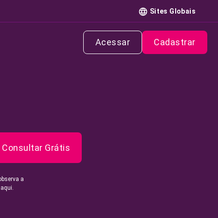
Sites Globais
Acessar
Cadastrar
Consultar Grátis
observa a
 aqui.