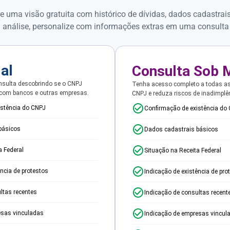
e uma visão gratuita com histórico de dívidas, dados cadastrai
 análise, personalize com informações extras em uma consulta
ial
Consulta Sob 
sulta descobrindo se o CNPJ
Tenha acesso completo a todas a
 com bancos e outras empresas.
CNPJ e reduza riscos de inadimplê
istência do CNPJ
Confirmação de existência do
básicos
Dados cadastrais básicos
a Federal
Situação na Receita Federal
ência de protestos
Indicação de existência de pro
ltas recentes
Indicação de consultas recent
esas vinculadas
Indicação de empresas vincul