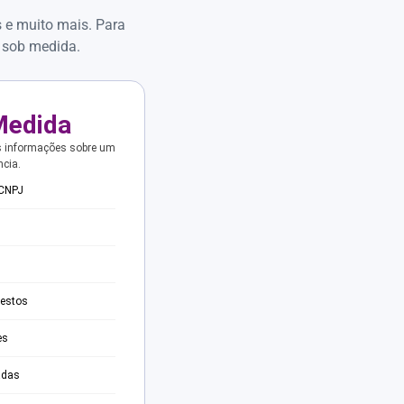
s e muito mais. Para
 sob medida.
Medida
s informações sobre um
ncia.
 CNPJ
testos
es
adas