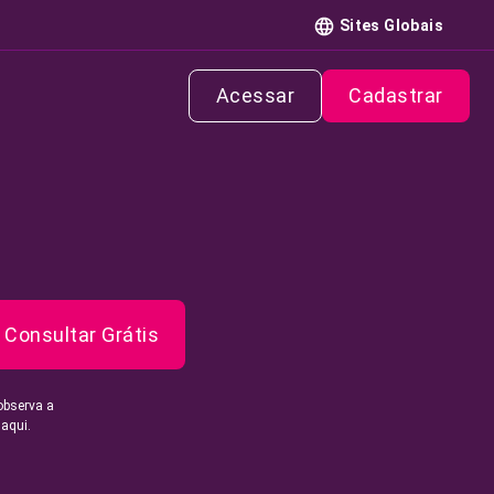
Sites Globais
Acessar
Cadastrar
Consultar Grátis
observa a
 aqui.