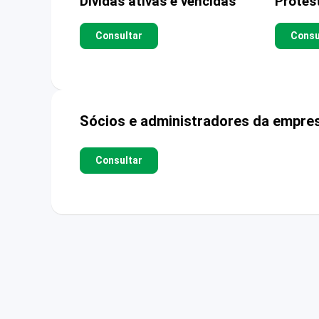
Dívidas ativas e vencidas
Protes
Consultar
Consu
Sócios e administradores da empre
Consultar