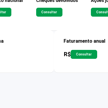
to nacional
Cheques devolvidos
Ações ju
ltar
Consultar
Consul
sa
Faturamento anual
R$
Consultar