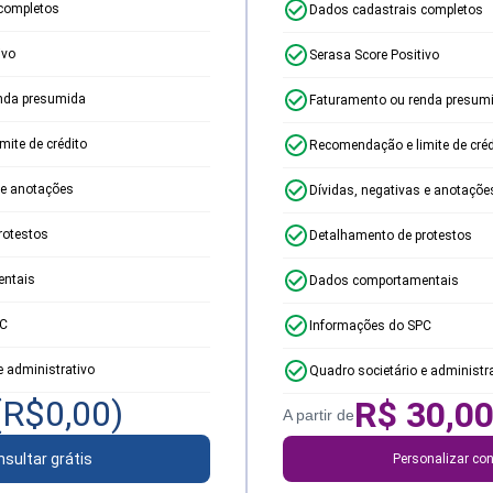
completos
Dados cadastrais completos
ivo
Serasa Score Positivo
nda presumida
Faturamento ou renda presum
ite de crédito
Recomendação e limite de créd
 e anotações
Dívidas, negativas e anotaçõe
rotestos
Detalhamento de protestos
ntais
Dados comportamentais
PC
Informações do SPC
e administrativo
Quadro societário e administr
(R$
0,00
)
R$
30,0
A partir de
sultar grátis
Personalizar con