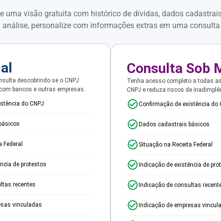
e uma visão gratuita com histórico de dívidas, dados cadastrai
 análise, personalize com informações extras em uma consulta
ial
Consulta Sob 
sulta descobrindo se o CNPJ
Tenha acesso completo a todas a
 com bancos e outras empresas.
CNPJ e reduza riscos de inadimplê
istência do CNPJ
Confirmação de existência do
básicos
Dados cadastrais básicos
a Federal
Situação na Receita Federal
ência de protestos
Indicação de existência de pro
ltas recentes
Indicação de consultas recent
esas vinculadas
Indicação de empresas vincul