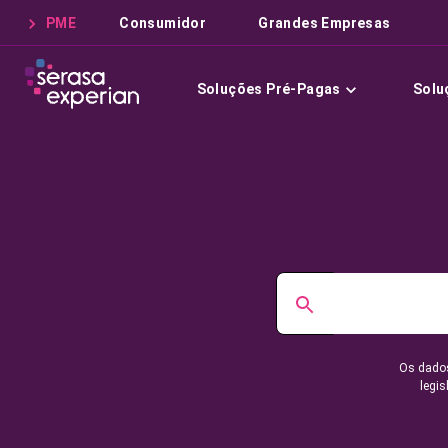
PME
Consumidor
Grandes Empresas
Soluções Pré-Pagas
Solu
Os dados
legis