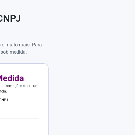
 CNPJ
s e muito mais. Para
 sob medida.
Medida
s informações sobre um
ncia.
 CNPJ