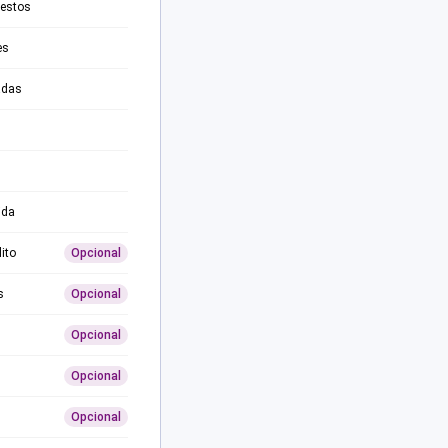
testos
es
adas
ida
ito
Opcional
s
Opcional
Opcional
Opcional
Opcional