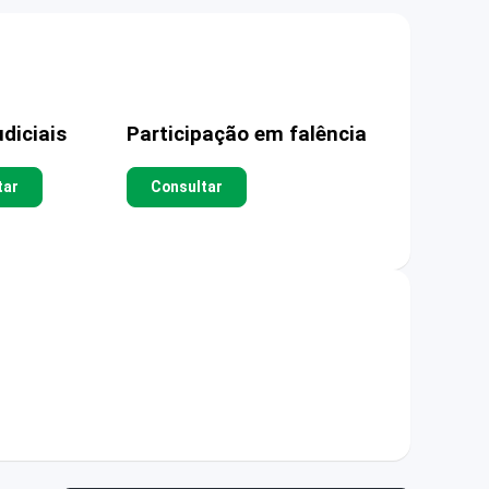
diciais
Participação em falência
tar
Consultar