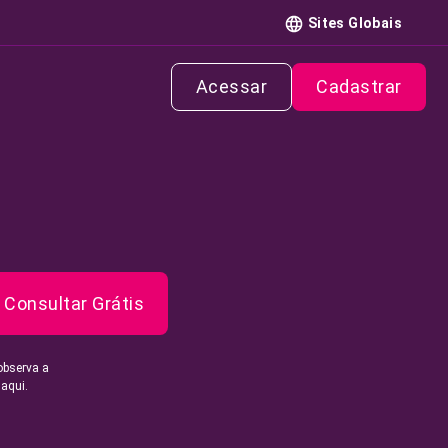
Sites Globais
Acessar
Cadastrar
Consultar Grátis
observa a
 aqui.