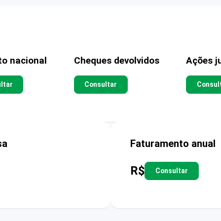
to nacional
Cheques devolvidos
Ações ju
ltar
Consultar
Consul
sa
Faturamento anual
R$
Consultar