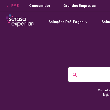
PME
Consumidor
Grandes Empresas
Soluções Pré-Pagas
Solu
Os dados
legis