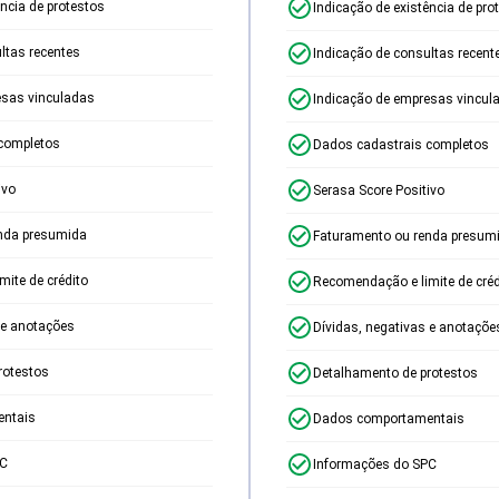
ência de protestos
Indicação de existência de pro
ltas recentes
Indicação de consultas recent
esas vinculadas
Indicação de empresas vincul
completos
Dados cadastrais completos
ivo
Serasa Score Positivo
nda presumida
Faturamento ou renda presum
ite de crédito
Recomendação e limite de créd
 e anotações
Dívidas, negativas e anotaçõe
rotestos
Detalhamento de protestos
ntais
Dados comportamentais
PC
Informações do SPC